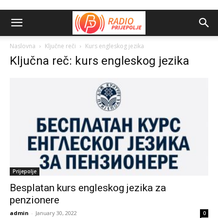
Naslovna
Ključne reči
Kurs engleskog jezika
Ključna reč: kurs engleskog jezika
Prijepolje
Besplatan kurs engleskog jezika za
penzionere
admin
-
January 30, 2022
0