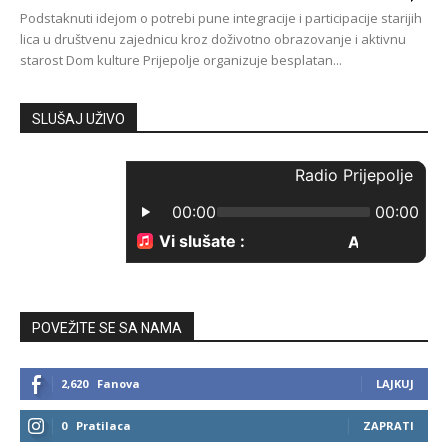
Podstaknuti idejom o potrebi pune integracije i participacije starijih
lica u društvenu zajednicu kroz doživotno obrazovanje i aktivnu
starost Dom kulture Prijepolje organizuje besplatan...
SLUŠAJ UŽIVO
POVEŽITE SE SA NAMA
2,620
Fanova
LAJKUJ
0
Pratilaca
ZAPRATI