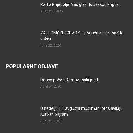
Radio Prijepolje: Vaš glas do svakog kupca!
August 3, 2026
ZAJEDNIČKI PREVOZ – ponudite ili pronađite
vožnju
June 22, 2026
POPULARNE OBJAVE
Danas počeo Ramazanski post
April 24, 2020
U nedelju 11. avgusta muslimani proslavljaju
Kurban bajram
August 9, 2019