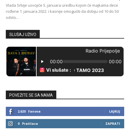
Vlada Srbije usvojiće 5. januara uredbu kojom će majkama dece
rođene 1. januara 2022. i kasnije omogućiti da dobiju od 10 do 50
odsto...
SLUŠAJ UŽIVO
POVEŽITE SE SA NAMA
2,620
Fanova
LAJKUJ
0
Pratilaca
ZAPRATI