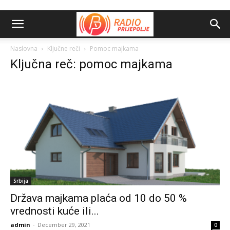
Naslovna
Ključne reči
Pomoc majkama
Ključna reč: pomoc majkama
Srbija
Država majkama plaća od 10 do 50 %
vrednosti kuće ili...
admin
-
December 29, 2021
0