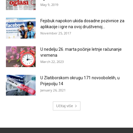
May 9, 2019
Fejsbuk napokon ukida dosadne pozivnice za
aplikacije i igre na ovoj društvenoj...
November 25, 2017
U nedelju 26. marta počinje letnje računanje
vremena
March 22, 2023
U Zlatiborskom okrugu 171 novoobolelih, u
Prijepolju 14
January 26, 2021
Učitaj više