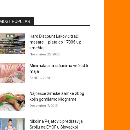
MOST POPULAR
Hard Discount Laković traži
mesare – plata do 1700€ uz
smeštaj...
November 25, 2025
Minimalac na računima već od 5.
maja
April 24, 2020
Najčešće zimske zamke zbog
kojih gomilamo kilograme
December 7, 2019
Nikolina Pejatović predstavlja
Srbiju na EYOF u Slovačkoj