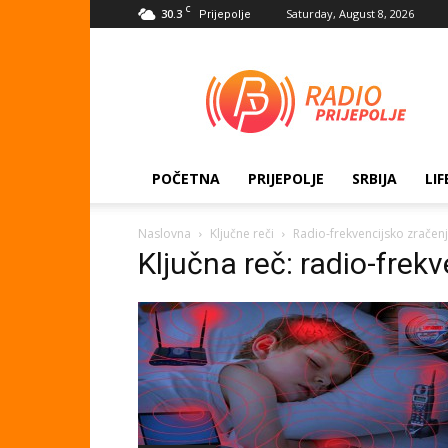
C
30.3
Saturday, August 8, 2026
Prijepolje
Radio
Prijepolje
POČETNA
PRIJEPOLJE
SRBIJA
LIF
Naslovna
Ključne reči
Radio-frekvencijsko zračen
Ključna reč: radio-frek