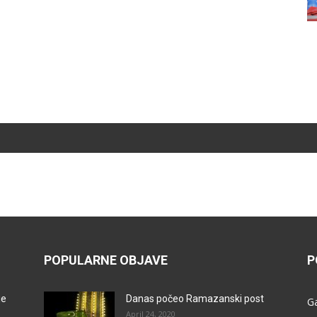
POPULARNE OBJAVE
P
je
Danas počeo Ramazanski post
G
April 24, 2020