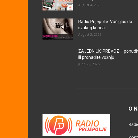
August 4, 2026
Radio Prijepolje: Vaš glas do
svakog kupca!
August 3, 2026
ZAJEDNIČKI PREVOZ – ponudi
ili pronađite vožnju
June 22, 2026
O 
Radi
Kont