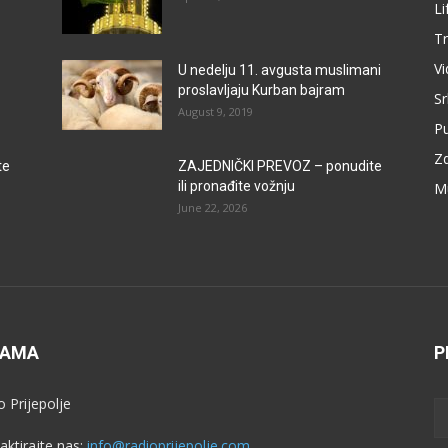
Li
Tr
V
U nedelju 11. avgusta muslimani
proslavljaju Kurban bajram
Sr
August 9, 2019
P
Zd
te
ZAJEDNIČKI PREVOZ – ponudite
ili pronađite vožnju
M
June 22, 2026
NAMA
P
o Prijepolje
aktirajte nas:
info@radioprijepolje.com