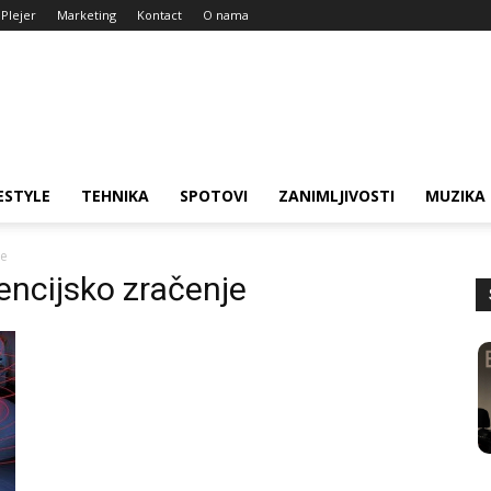
Plejer
Marketing
Kontact
O nama
ESTYLE
TEHNIKA
SPOTOVI
ZANIMLJIVOSTI
MUZIKA
je
vencijsko zračenje