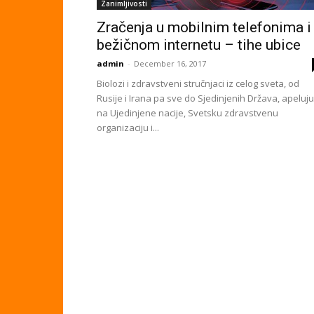
Zanimljivosti
Zračenja u mobilnim telefonima i
bežičnom internetu – tihe ubice
admin
-
December 16, 2017
Biolozi i zdravstveni stručnjaci iz celog sveta, od
Rusije i Irana pa sve do Sjedinjenih Država, apeluju
na Ujedinjene nacije, Svetsku zdravstvenu
organizaciju i...