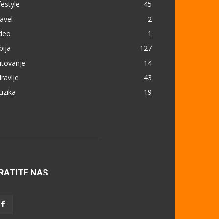
festyle
45
avel
2
ideo
1
bija
127
utovanje
14
ravlje
43
uzika
19
RATITE NAS