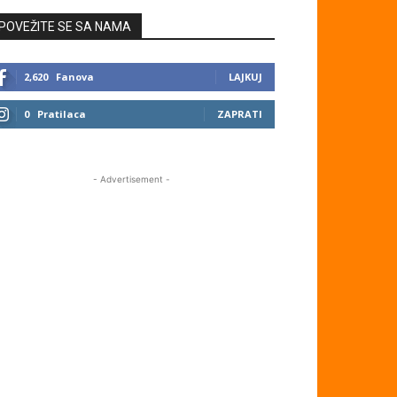
POVEŽITE SE SA NAMA
2,620
Fanova
LAJKUJ
0
Pratilaca
ZAPRATI
- Advertisement -