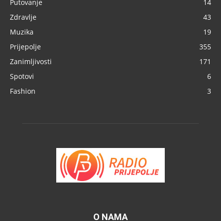
Putovanje
14
Zdravlje
43
Muzika
19
Prijepolje
355
Zanimljivosti
171
Spotovi
6
Fashion
3
O NAMA