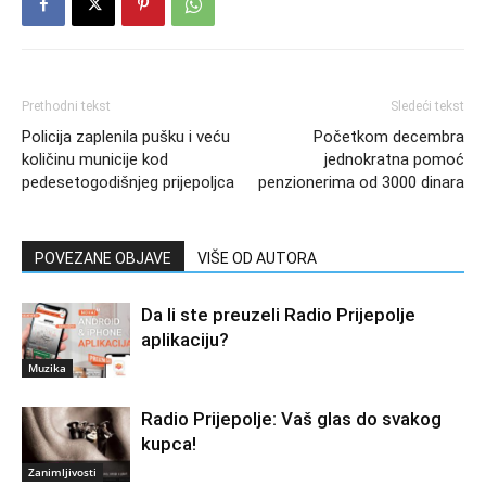
Prethodni tekst
Sledeći tekst
Policija zaplenila pušku i veću
Početkom decembra
količinu municije kod
jednokratna pomoć
pedesetogodišnjeg prijepoljca
penzionerima od 3000 dinara
POVEZANE OBJAVE
VIŠE OD AUTORA
Da li ste preuzeli Radio Prijepolje
aplikaciju?
Muzika
Radio Prijepolje: Vaš glas do svakog
kupca!
Zanimljivosti