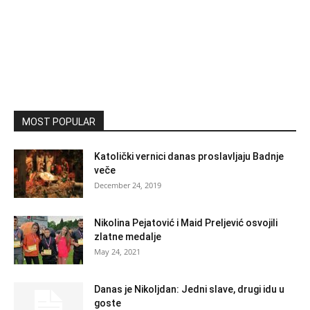
MOST POPULAR
Katolički vernici danas proslavljaju Badnje
veče
December 24, 2019
Nikolina Pejatović i Maid Preljević osvojili
zlatne medalje
May 24, 2021
Danas je Nikoljdan: Jedni slave, drugi idu u
goste