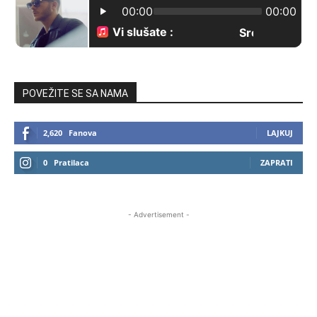
POVEŽITE SE SA NAMA
2,620
Fanova
LAJKUJ
0
Pratilaca
ZAPRATI
- Advertisement -