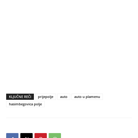
KLJUČNE REČI
prijepolje
auto
auto u plamenu
hasimbegovica polje