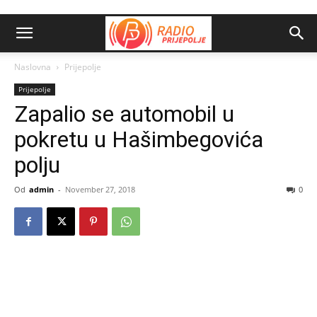
Naslovna
Prijepolje
Prijepolje
Zapalio se automobil u
pokretu u Hašimbegovića
polju
Od
admin
-
November 27, 2018
0