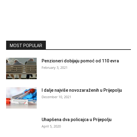
MOST POPULAR
Penzioneri dobijaju pomoć od 110 evra
February 3, 2021
I dalje najviše novozaraženih u Prijepolju
December 10, 2021
Uhapšena dva policajca u Prijepolju
April 5, 2020