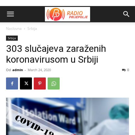
Naslovna
Srbija
Srbija
303 slučajeva zaraženih
koronavirusom u Srbiji
Od
admin
-
March 24, 2020
0