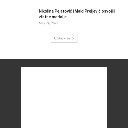
Nikolina Pejatović i Maid Preljević osvojili
zlatne medalje
May 24, 2021
Učitaj više