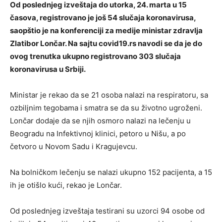
Od poslednjeg izveštaja do utorka, 24. marta u 15
časova, registrovano je još 54 slučaja koronavirusa,
saopštio je na konferenciji za medije ministar zdravlja
Zlatibor Lončar. Na sajtu covid19.rs navodi se da je do
ovog trenutka ukupno registrovano 303 slučaja
koronavirusa u Srbiji.
Ministar je rekao da se 21 osoba nalazi na respiratoru, sa
ozbiljnim tegobama i smatra se da su životno ugroženi.
Lončar dodaje da se njih osmoro nalazi na lečenju u
Beogradu na Infektivnoj klinici, petoro u Nišu, a po
četvoro u Novom Sadu i Kragujevcu.
Na bolničkom lečenju se nalazi ukupno 152 pacijenta, a 15
ih je otišlo kući, rekao je Lončar.
Od poslednjeg izveštaja testirani su uzorci 94 osobe od