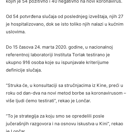
kojih je 54 pozitivno i 40 negativno na novi koronavirus.
Od 54 potvrđena slučaja od poslednjeg izveštaja, njih 27
je hospitalizovano, dok se isto toliko njih nalazi u kućnim
uslovima.
Do 15 časova 24. marta 2020. godine, u nacionalnoj
referentnoj laboratoriji Instituta Torlak testirano je
ukupno 916 osoba koje su ispunjavale kriterijume
definicije slučaja.
“Struka će, u konsultaciji sa stručnjacima iz Kine, preći u
roku od dan-dva na novi metod borbe sa koronavirusom –
više ljudi ćemo testirati”, rekao je Lončar.
“To je strategija za koju smo se opredelili posle
jučerašnjih razgovora i na osnovu iskustva u Kini”, rekao
je Lončar.