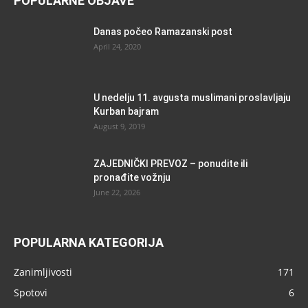
POPULARNE OBJAVE
Danas počeo Ramazanski post
April 24, 2020
U nedelju 11. avgusta muslimani proslavljaju
Kurban bajram
August 9, 2019
ZAJEDNIČKI PREVOZ – ponudite ili
pronađite vožnju
June 22, 2026
POPULARNA KATEGORIJA
Zanimljivosti
171
Spotovi
6