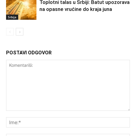
Toplotni talas u Srbiji: Batut upozorava
na opasne vrućine do kraja juna
Srbija
POSTAVI ODGOVOR