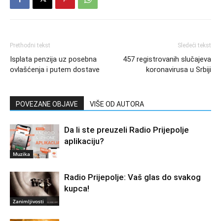
Prethodni tekst
Sledeći tekst
Isplata penzija uz posebna
457 registrovanih slučajeva
ovlašćenja i putem dostave
koronavirusa u Srbiji
POVEZANE OBJAVE
VIŠE OD AUTORA
Da li ste preuzeli Radio Prijepolje
aplikaciju?
Muzika
Radio Prijepolje: Vaš glas do svakog
kupca!
Zanimljivosti