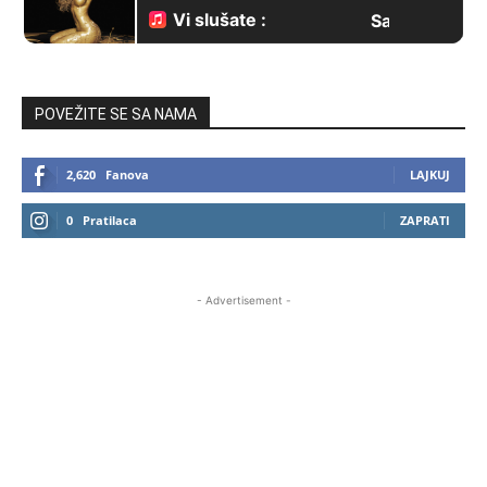
POVEŽITE SE SA NAMA
2,620
Fanova
LAJKUJ
0
Pratilaca
ZAPRATI
- Advertisement -