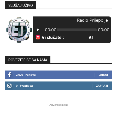
SLUŠAJ UŽIVO
POVEŽITE SE SA NAMA
2,620
Fanova
LAJKUJ
0
Pratilaca
ZAPRATI
- Advertisement -