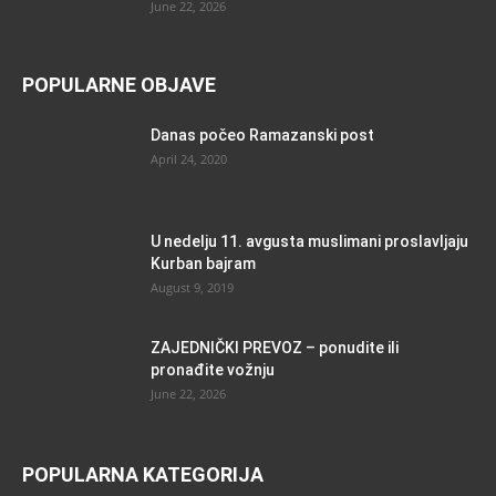
June 22, 2026
POPULARNE OBJAVE
Danas počeo Ramazanski post
April 24, 2020
U nedelju 11. avgusta muslimani proslavljaju
Kurban bajram
August 9, 2019
ZAJEDNIČKI PREVOZ – ponudite ili
pronađite vožnju
June 22, 2026
POPULARNA KATEGORIJA