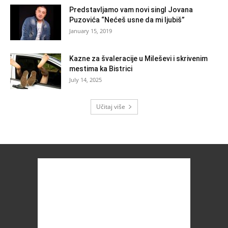
Predstavljamo vam novi singl Jovana
Puzovića “Nećeš usne da mi ljubiš”
January 15, 2019
Kazne za švaleracije u Mileševi i skrivenim
mestima ka Bistrici
July 14, 2025
Učitaj više