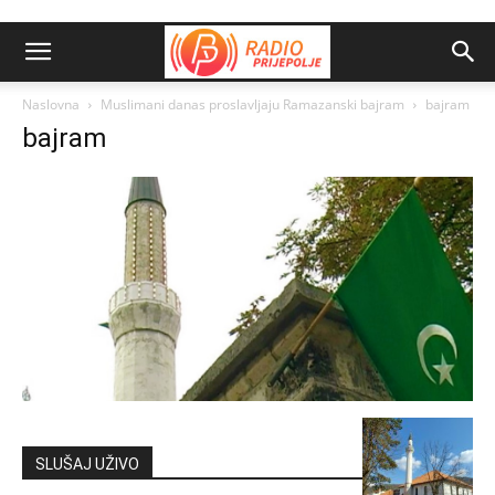
Naslovna
Muslimani danas proslavljaju Ramazanski bajram
bajram
bajram
SLUŠAJ UŽIVO