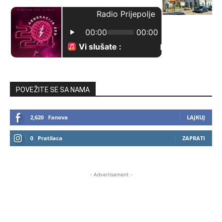
POVEŽITE SE SA NAMA
2,620
Fanova
LAJKUJ
0
Pratilaca
ZAPRATI
- Advertisement -