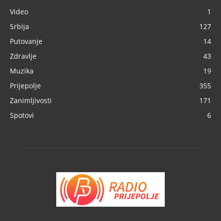
Video
1
Srbija
127
Putovanje
14
Zdravlje
43
Muzika
19
Prijepolje
355
Zanimljivosti
171
Spotovi
6