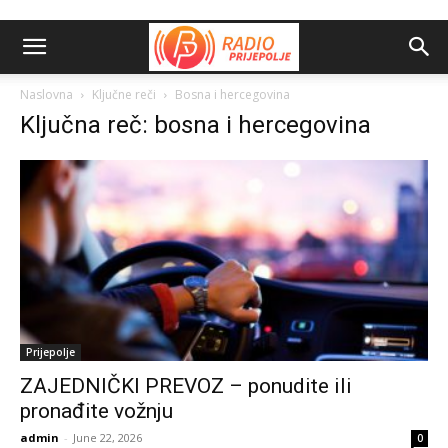
Naslovna
Ključne reči
Bosna i hercegovina
Ključna reč: bosna i hercegovina
Prijepolje
ZAJEDNIČKI PREVOZ – ponudite ili
pronađite vožnju
admin
-
June 22, 2026
0