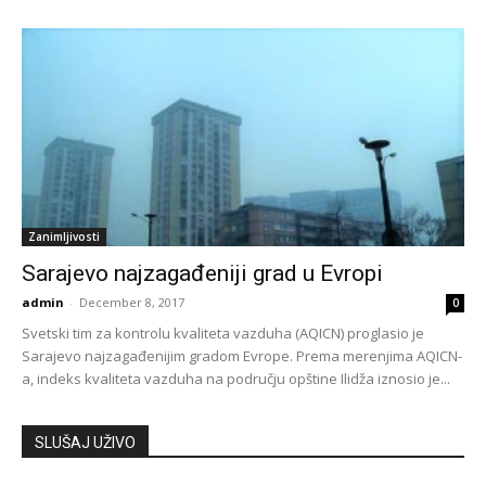
Zanimljivosti
Sarajevo najzagađeniji grad u Evropi
admin
-
December 8, 2017
0
Svetski tim za kontrolu kvaliteta vazduha (AQICN) proglasio je
Sarajevo najzagađenijim gradom Evrope. Prema merenjima AQICN-
a, indeks kvaliteta vazduha na području opštine Ilidža iznosio je...
SLUŠAJ UŽIVO