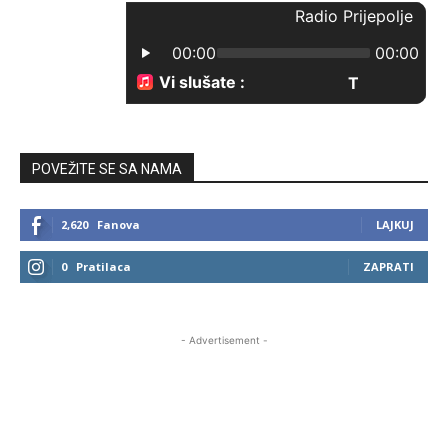
POVEŽITE SE SA NAMA
2,620
Fanova
LAJKUJ
0
Pratilaca
ZAPRATI
- Advertisement -