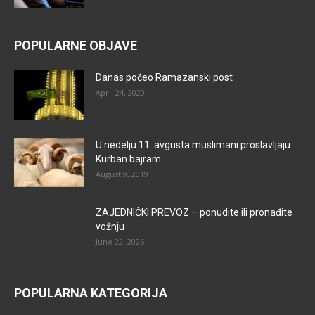
POPULARNE OBJAVE
Danas počeo Ramazanski post
April 24, 2020
U nedelju 11. avgusta muslimani proslavljaju
Kurban bajram
August 9, 2019
ZAJEDNIČKI PREVOZ – ponudite ili pronađite
vožnju
June 22, 2026
POPULARNA KATEGORIJA