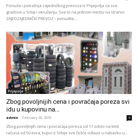
Ponuda i potražnja zajedničkog prevoza Iz Prijepolja za sve
gradove u Srbiji i okruženju. Sve to na jednom mestu na stranici
ZAJEDZAJEDNIČKI PREVOZ – ponudite...
Prijepolje
Zbog povoljnijih cena i povraćaja poreza svi
idu u kupovinu na...
admin
-
February 20, 2019
0
Zbog povoljnijih cena i povraćaja poreza od 17 odsto na limit
računa od 50 evra, kupci iz Srbije sve češće odlaze u nabavku u...