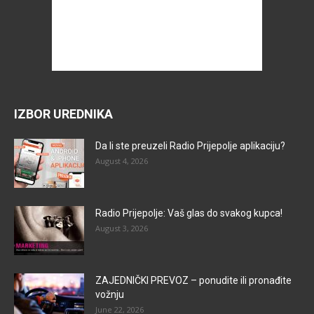
IZBOR UREDNIKA
Da li ste preuzeli Radio Prijepolje aplikaciju?
August 4, 2026
Radio Prijepolje: Vaš glas do svakog kupca!
August 3, 2026
ZAJEDNIČKI PREVOZ – ponudite ili pronađite
vožnju
June 22, 2026