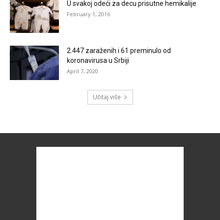
U svakoj odeći za decu prisutne hemikalije
February 1, 2016
2.447 zaraženih i 61 preminulo od
koronavirusa u Srbiji
April 7, 2020
Učitaj više