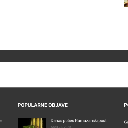
POPULARNE OBJAVE
P
je
Danas počeo Ramazanski post
G
April 24, 2020