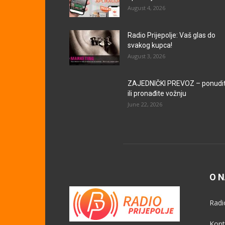
August 4, 2026
Radio Prijepolje: Vaš glas do
svakog kupca!
August 3, 2026
ZAJEDNIČKI PREVOZ – ponudi
ili pronađite vožnju
June 22, 2026
O 
Radi
Kont