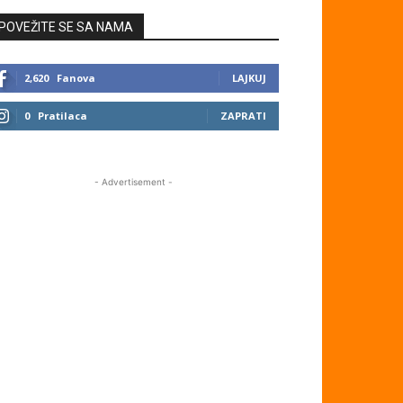
POVEŽITE SE SA NAMA
2,620
Fanova
LAJKUJ
0
Pratilaca
ZAPRATI
- Advertisement -