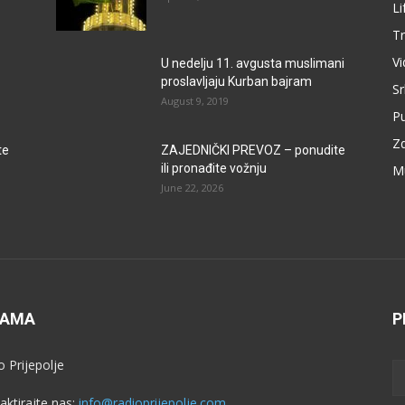
Li
Tr
V
U nedelju 11. avgusta muslimani
proslavljaju Kurban bajram
Sr
August 9, 2019
P
Zd
te
ZAJEDNIČKI PREVOZ – ponudite
ili pronađite vožnju
M
June 22, 2026
NAMA
P
o Prijepolje
aktirajte nas:
info@radioprijepolje.com