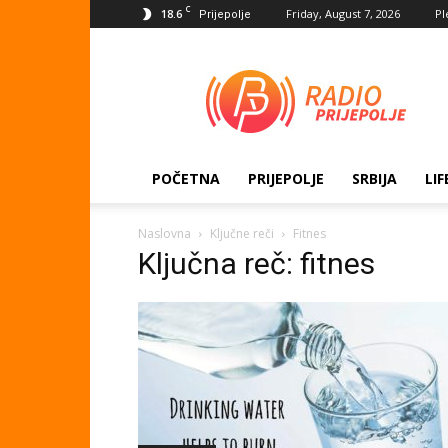
C
18.6
Friday, August 7, 2026
Pl
Prijepolje
Radio
Prijepolje
POČETNA
PRIJEPOLJE
SRBIJA
LIF
Naslovna
Ključne reči
Fitnes
Ključna reč: fitnes