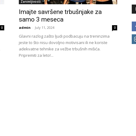
Zanimljivosti
Imajte savršene trbušnjake za
samo 3 meseca
admin
-
July 11, 2024
0
0
Glavni razlog zašto ljudi podbacuju na treninzima
jeste to što nisu dovoljno motivisani ili ne koriste
,
adekvatne tehnike za vežbe trbušnih mišića.
Pripremiti za leto!...