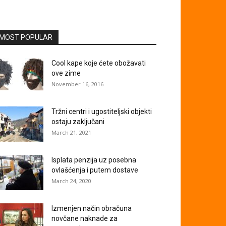
MOST POPULAR
Cool kape koje ćete obožavati
ove zime
November 16, 2016
Tržni centri i ugostiteljski objekti
ostaju zaključani
March 21, 2021
Isplata penzija uz posebna
ovlašćenja i putem dostave
March 24, 2020
Izmenjen način obračuna
novčane naknade za