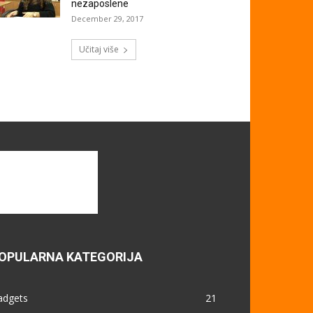
nezaposlene
December 29, 2017
Učitaj više
OPULARNA KATEGORIJA
adgets
21