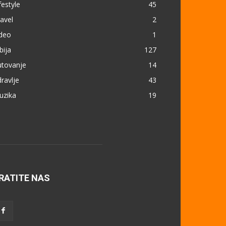
festyle
45
avel
2
ideo
1
bija
127
utovanje
14
ravlje
43
uzika
19
RATITE NAS