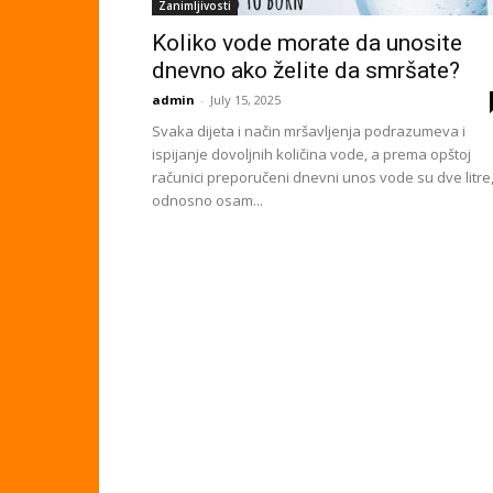
Zanimljivosti
Koliko vode morate da unosite
dnevno ako želite da smršate?
admin
-
July 15, 2025
Svaka dijeta i način mršavljenja podrazumeva i
ispijanje dovoljnih količina vode, a prema opštoj
računici preporučeni dnevni unos vode su dve litre
odnosno osam...