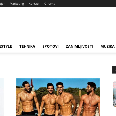
ejer
Marketing
Kontact
O nama
ESTYLE
TEHNIKA
SPOTOVI
ZANIMLJIVOSTI
MUZIKA