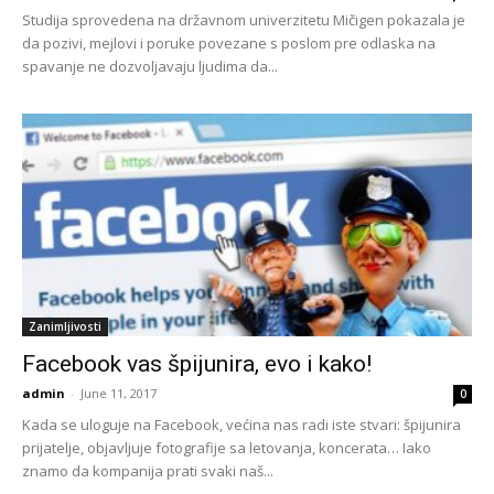
Studija sprovedena na državnom univerzitetu Mičigen pokazala je
da pozivi, mejlovi i poruke povezane s poslom pre odlaska na
spavanje ne dozvoljavaju ljudima da...
Zanimljivosti
Facebook vas špijunira, evo i kako!
admin
-
June 11, 2017
0
Kada se uloguje na Facebook, većina nas radi iste stvari: špijunira
prijatelje, objavljuje fotografije sa letovanja, koncerata… Iako
znamo da kompanija prati svaki naš...