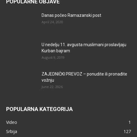
POPULARNE OBJAVE
Danas počeo Ramazanski post
April 24, 2020
U nedelju 11. avgusta muslimani proslavljaju
Kurban bajram
August 9, 2019
ZAJEDNIČKI PREVOZ – ponudite ili pronađite
vožnju
June 22, 2026
POPULARNA KATEGORIJA
Video
1
Srbija
127