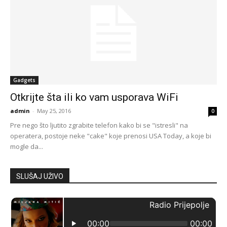
Gadgets
Otkrijte šta ili ko vam usporava WiFi
admin
-
May 25, 2016
0
Pre nego što ljutito zgrabite telefon kako bi se "istresli" na
operatera, postoje neke "cake" koje prenosi USA Today, a koje bi
mogle da...
SLUŠAJ UŽIVO