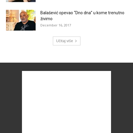
Balašević opevao “Dno dna” u kome trenutno
živimo
December 16, 2017
Učitaj više