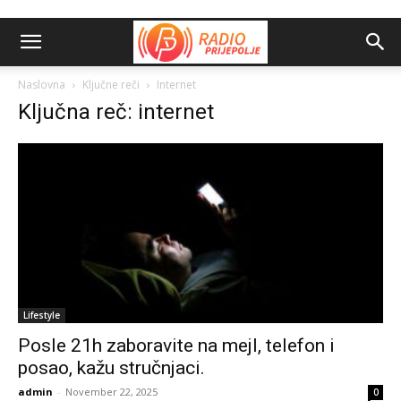
Naslovna
Ključne reči
Internet
Ključna reč: internet
Lifestyle
Posle 21h zaboravite na mejl, telefon i
posao, kažu stručnjaci.
admin
-
November 22, 2025
0