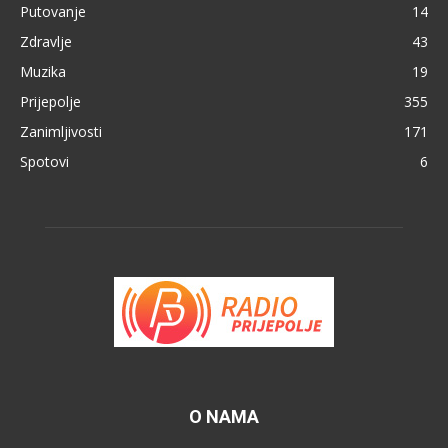
Putovanje
14
Zdravlje
43
Muzika
19
Prijepolje
355
Zanimljivosti
171
Spotovi
6
O NAMA