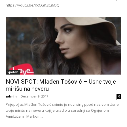
https://youtu.be/KcCGKZtu6OQ
Spotovi
NOVI SPOT: Mlađen Tošović – Usne tvoje
mirišu na neveru
admin
-
December 9, 2017
0
Prijepoljac Mlađen Tošović snimio je novi sing ppod nazivom Usne
tvoje mirišu na neveru koji je uradio u saradnji sa Ognjenom
Amidžićem i Markom...