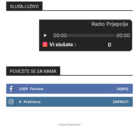
SLUŠAJ UŽIVO
POVEŽITE SE SA NAMA
2,620
Fanova
LAJKUJ
0
Pratilaca
ZAPRATI
- Advertisement -