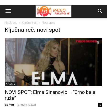
Naslovna
Ključne reči
Novi spot
Ključna reč: novi spot
Spotovi
NOVI SPOT: Elma Sinanović – “Crno bele
ruže”
admin
-
January 7, 2023
0