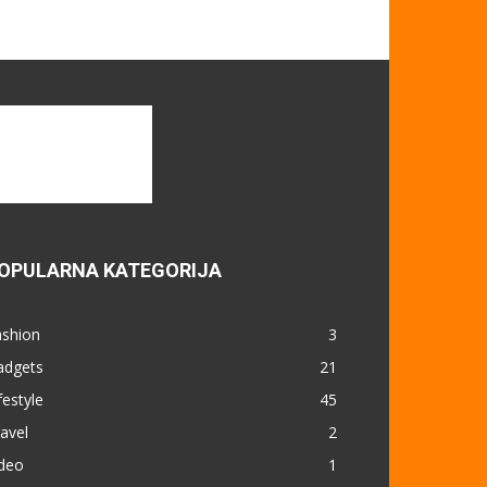
OPULARNA KATEGORIJA
ashion
3
adgets
21
festyle
45
avel
2
ideo
1