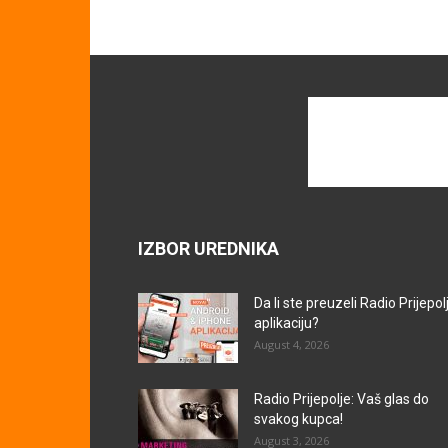
IZBOR UREDNIKA
Da li ste preuzeli Radio Prijepol
aplikaciju?
August 4, 2026
Radio Prijepolje: Vaš glas do
svakog kupca!
August 3, 2026