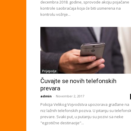
decembra 2018. godine, sprovode akciju pojačane
kontrole saobraćaja koja će biti usmerena na
kontrolu vožnje...
Prijepolje
Čuvajte se novih telefonskih
prevara
admin
-
November 2, 2017
Policija Velikog Vojvodstva upozorava građane na
niz lažnih telefonskih poziva. U pitanju su telefons
prevare. Svaki put, u putanju su pozivi sa neke
"egzotične destinacije"...