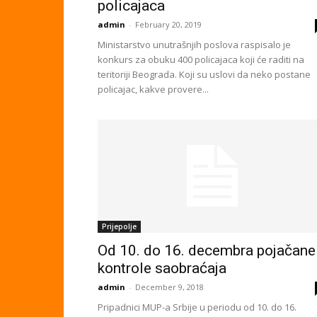
policajaca
admin
-
February 20, 2019
Ministarstvo unutrašnjih poslova raspisalo je
konkurs za obuku 400 policajaca koji će raditi na
teritoriji Beograda. Koji su uslovi da neko postane
policajac, kakve provere...
Prijepolje
Od 10. do 16. decembra pojačane
kontrole saobraćaja
admin
-
December 9, 2018
Pripadnici MUP-a Srbije u periodu od 10. do 16.