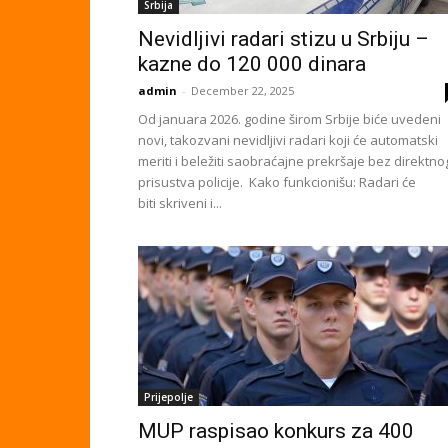
Srbija
Nevidljivi radari stizu u Srbiju –
kazne do 120 000 dinara
admin
-
December 22, 2025
Od januara 2026. godine širom Srbije biće uvedeni
novi, takozvani nevidljivi radari koji će automatski
meriti i beležiti saobraćajne prekršaje bez direktno
prisustva policije. Kako funkcionišu: Radari će
biti skriveni i...
Prijepolje
MUP raspisao konkurs za 400