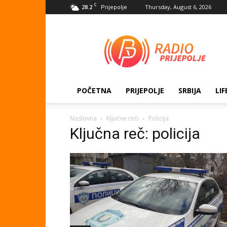
C
28.2
Thursday, August 6, 2026
Prijepolje
Radio
Prijepolje
POČETNA
PRIJEPOLJE
SRBIJA
LIF
Naslovna
Ključne reči
Policija
Ključna reč: policija