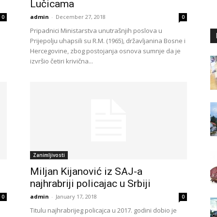
Lučicama
admin
-
December 27, 2018
0
0
Pripadnici Ministarstva unutrašnjih poslova u
Prijepolju uhapsili su R.M. (1965), državljanina Bosne i
Hercegovine, zbog postojanja osnova sumnje da je
izvršio četiri krivična...
Zanimljivosti
Miljan Kijanović iz SAJ-a
najhrabriji policajac u Srbiji
admin
-
January 17, 2018
0
0
Titulu najhrabrijeg policajca u 2017. godini dobio je