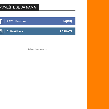
POVEŽITE SE SA NAMA
2,620
Fanova
LAJKUJ
0
Pratilaca
ZAPRATI
- Advertisement -