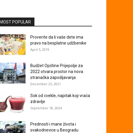
MOST POPULAR
Proverite da li vaše dete ima
pravo na besplatne udžbenike
April 5, 2019
Budžet Opštine Prijepolje za
2022 otvara prostor na nova
stranačka zapošljavanja
December 25, 2021
Sok od cvekle, napitak koji vraća
zdravlje
September 18, 2024
Prednosti i mane života i
svakodnevice u Beogradu