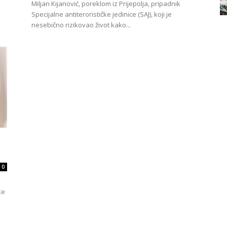
Miljan Kijanović, poreklom iz Prijepolja, pripadnik
Specijalne antiterorističke jedinice (SAJ), koji je
nesebično rizikovao život kako...
0
ke