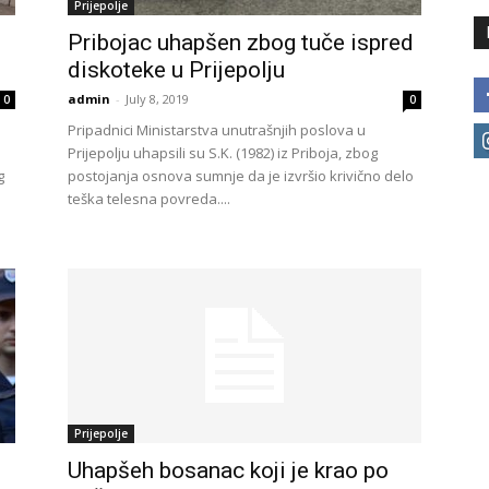
Prijepolje
Pribojac uhapšen zbog tuče ispred
diskoteke u Prijepolju
admin
-
July 8, 2019
0
0
Pripadnici Ministarstva unutrašnjih poslova u
Prijepolju uhapsili su S.K. (1982) iz Priboja, zbog
g
postojanja osnova sumnje da je izvršio krivično delo
teška telesna povreda....
Prijepolje
Uhapšeh bosanac koji je krao po