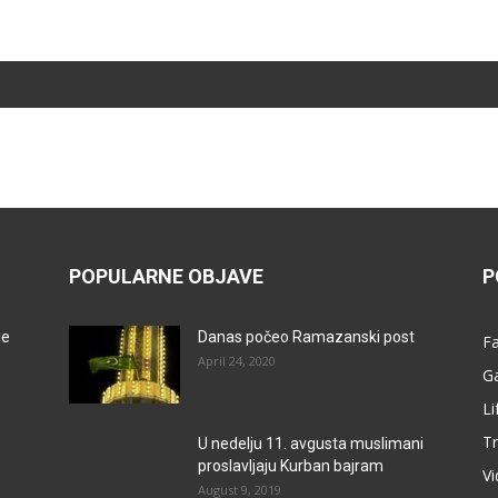
POPULARNE OBJAVE
P
je
Danas počeo Ramazanski post
F
April 24, 2020
G
Li
Tr
U nedelju 11. avgusta muslimani
proslavljaju Kurban bajram
V
August 9, 2019