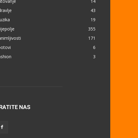
utovanje
14
ravlje
43
uzika
19
ijepolje
355
nimljivosti
171
otovi
6
ashion
3
RATITE NAS