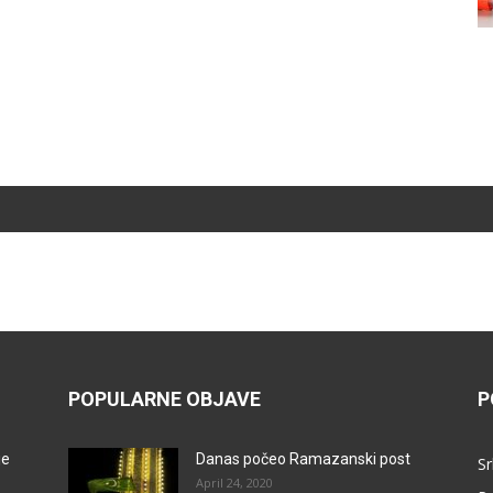
POPULARNE OBJAVE
P
je
Danas počeo Ramazanski post
Sr
April 24, 2020