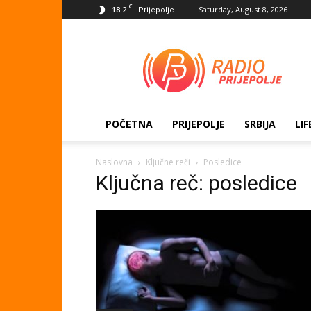
C
18.2
Saturday, August 8, 2026
Prijepolje
Radio
Prijepolje
POČETNA
PRIJEPOLJE
SRBIJA
LIF
Naslovna
Ključne reči
Posledice
Ključna reč: posledice