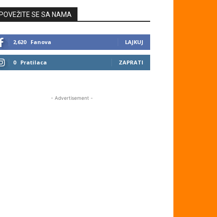
POVEŽITE SE SA NAMA
2,620
Fanova
LAJKUJ
0
Pratilaca
ZAPRATI
- Advertisement -