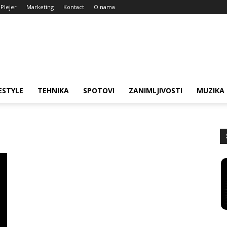
Plejer
Marketing
Kontact
O nama
ESTYLE
TEHNIKA
SPOTOVI
ZANIMLJIVOSTI
MUZIKA