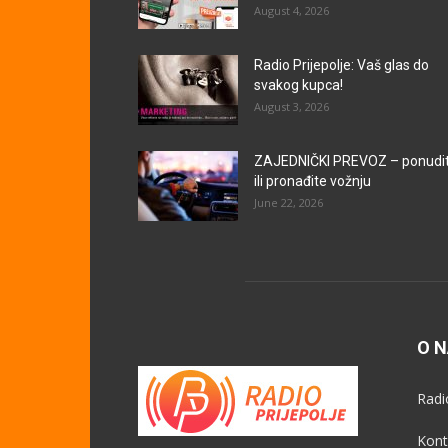
August 4, 2026
Radio Prijepolje: Vaš glas do
svakog kupca!
August 3, 2026
ZAJEDNIČKI PREVOZ – ponudi
ili pronađite vožnju
June 22, 2026
O 
Radi
Kont