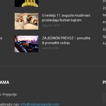
P
Zd
M
U nedelju 11. avgusta muslimani
proslavljaju Kurban bajram
Pr
August 9, 2019
Za
Sp
te
ZAJEDNIČKI PREVOZ – ponudite
ili pronađite vožnju
F
June 22, 2026
NAMA
P
o Prijepolje
aktirajte nas:
info@radioprijepolje.com