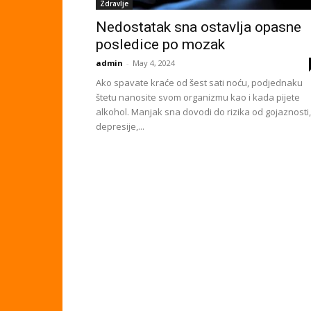
Zdravlje
Nedostatak sna ostavlja opasne
posledice po mozak
admin
-
May 4, 2024
Ako spavate kraće od šest sati noću, podjednaku
štetu nanosite svom organizmu kao i kada pijete
alkohol. Manjak sna dovodi do rizika od gojaznosti,
depresije,...