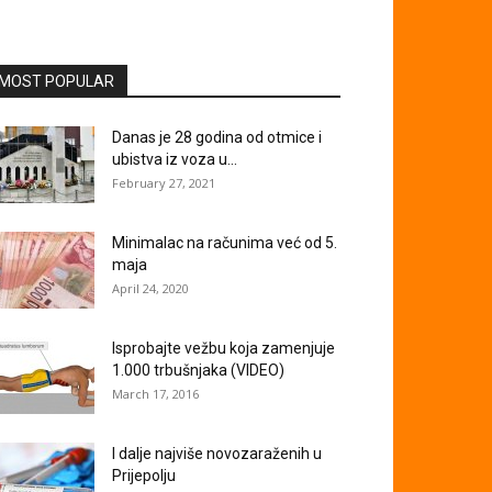
MOST POPULAR
Danas je 28 godina od otmice i
ubistva iz voza u...
February 27, 2021
Minimalac na računima već od 5.
maja
April 24, 2020
Isprobajte vežbu koja zamenjuje
1.000 trbušnjaka (VIDEO)
March 17, 2016
I dalje najviše novozaraženih u
Prijepolju