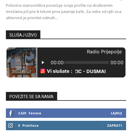
Polovina stanovništva posećuje svoje profile na društvenim
mrežama još pre ili tokom prve jutarnje kafe. Za neke od njih ova
aktivnost je prioritet odmah...
SLUŠAJ UŽIVO
POVEŽITE SE SA NAMA
2,620
Fanova
LAJKUJ
0
Pratilaca
ZAPRATI