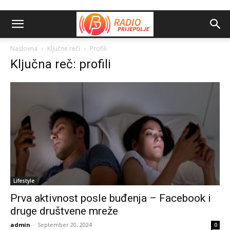
Naslovna
Ključne reči
Profili
Ključna reč: profili
Lifestyle
Prva aktivnost posle buđenja – Facebook i
druge društvene mreže
admin
-
September 20, 2024
0