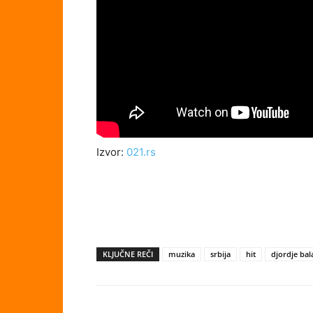
Izvor:
021.rs
KLJUČNE REČI
muzika
srbija
hit
djordje bal