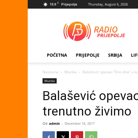
C
19.9
Thursday, August 6, 2026
Prijepolje
Radio
Prijepolje
POČETNA
PRIJEPOLJE
SRBIJA
LI
Naslovna
Muzika
Balašević opevao “Dno dna” u k
Muzika
Balašević opeva
trenutno živimo
Od
admin
-
December 16, 2017