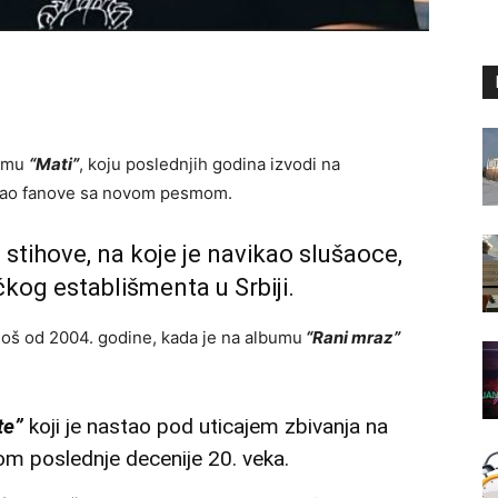
esmu
“Mati”
, koju poslednjih godina izvodi na
ovao fanove sa novom pesmom.
 stihove, na koje je navikao slušaoce,
kog establišmenta u Srbiji.
oš od 2004. godine, kada je na albumu
“Rani mraz”
te”
koji je nastao pod uticajem zbivanja na
om poslednje decenije 20. veka.