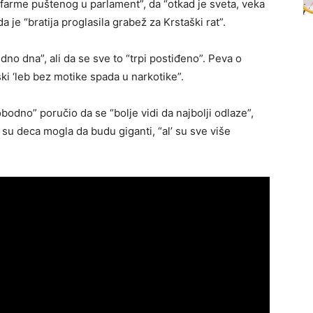
farme puštenog u parlament”, da “otkad je sveta, veka
a je “bratija proglasila grabež za Krstaški rat”.
no dna”, ali da se sve to “trpi postiđeno”. Peva o
ki ‘leb bez motike spada u narkotike”.
bodno” poručio da se “bolje vidi da najbolji odlaze”,
su deca mogla da budu giganti, “al’ su sve više