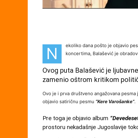
ekoliko dana pošto je objavio p
N
koncertima, Balašević je obrad
Ovog puta Balašević je ljubavne
zamenio oštrom kritikom politič
Ovo je i prva društveno angažovana pesma j
objavio satiričnu pesmu
“Kere Varošanke”
.
Pre toga je objavio album
“Devedese
prostoru nekadašnje Jugoslavije tok