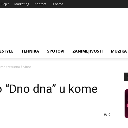
Plejer
Marketing
Kontact
O nama
FESTYLE
TEHNIKA
SPOTOVI
ZANIMLJIVOSTI
MUZIKA
ome trenutno živimo
o “Dno dna” u kome
0