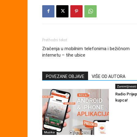
Prethodni tekst
Zračenja u mobilnim telefonima i bežičnom
internetu – tihe ubice
POVEZANE OBJAVE
VIŠE OD AUTORA
Zanimljivosti
Radio Prije
kupca!
Muzika