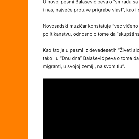
U novoj pesmi Balašević peva o “smradu sa 
i nas, najveće protuve prigrabe vlast”, kao i d
Novosadski muzičar konstatuje “već viđeno d
politikanstvu, odnosno o tome da “skupštins
Kao što je u pesmi iz devedesetih “Živeti slo
tako i u “Dnu dna” Balašević peva o tome da 
migranti, u svojoj zemlji, na svom tlu”.