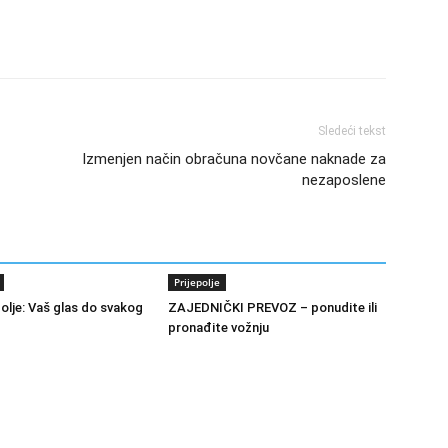
Sledeći tekst
Izmenjen način obračuna novčane naknade za
nezaposlene
Prijepolje
polje: Vaš glas do svakog
ZAJEDNIČKI PREVOZ – ponudite ili
pronađite vožnju