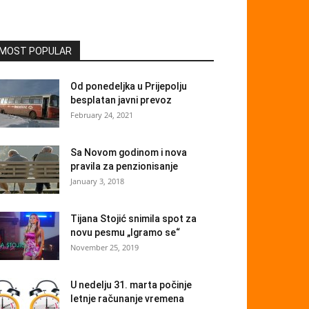
MOST POPULAR
Od ponedeljka u Prijepolju
besplatan javni prevoz
February 24, 2021
Sa Novom godinom i nova
pravila za penzionisanje
January 3, 2018
Tijana Stojić snimila spot za
novu pesmu „Igramo se“
November 25, 2019
U nedelju 31. marta počinje
letnje računanje vremena