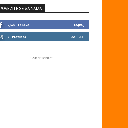
POVEŽITE SE SA NAMA
2,620
Fanova
LAJKUJ
0
Pratilaca
ZAPRATI
- Advertisement -