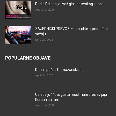
Radio Prijepolje: Vaš glas do svakog kupca!
August 3, 2026
ZAJEDNIČKI PREVOZ – ponudite ili pronađite
vožnju
June 22, 2026
POPULARNE OBJAVE
Danas počeo Ramazanski post
April 24, 2020
U nedelju 11. avgusta muslimani proslavljaju
Kurban bajram
August 9, 2019