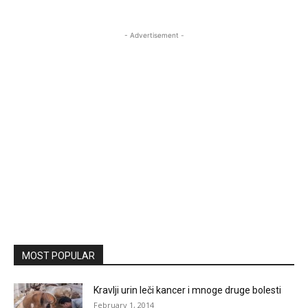
- Advertisement -
MOST POPULAR
Kravlji urin leči kancer i mnoge druge bolesti
February 1, 2014