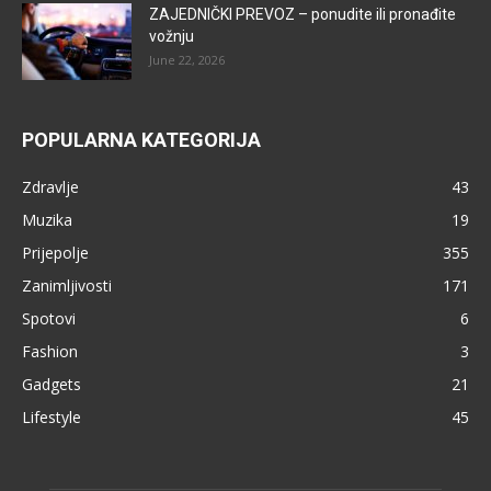
ZAJEDNIČKI PREVOZ – ponudite ili pronađite
vožnju
June 22, 2026
POPULARNA KATEGORIJA
Zdravlje
43
Muzika
19
Prijepolje
355
Zanimljivosti
171
Spotovi
6
Fashion
3
Gadgets
21
Lifestyle
45