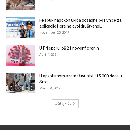
Fejsbuk napokon ukida dosadne pozivnice za
aplikacije i igre na ovoj društvenoj...
November 25, 2017
U Prijepolju još 21 novoinficiranih
April 4, 2021
U apsolutnom siromaštvu živi 115.000 dece u
Srbiji
March 8, 2019
Učitaj više