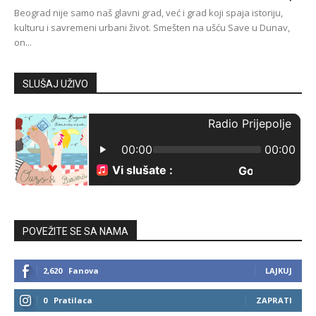
Beograd nije samo naš glavni grad, već i grad koji spaja istoriju,
kulturu i savremeni urbani život. Smešten na ušću Save u Dunav,
on...
SLUŠAJ UŽIVO
POVEŽITE SE SA NAMA
2,620
Fanova
LAJKUJ
0
Pratilaca
ZAPRATI