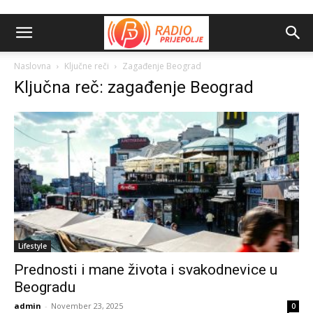
Naslovna
Ključne reči
Zagađenje Beograd
Ključna reč: zagađenje Beograd
Lifestyle
Prednosti i mane života i svakodnevice u
Beogradu
admin
-
November 23, 2025
0