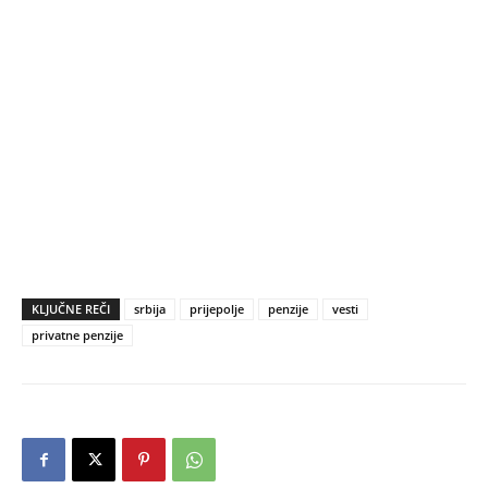
KLJUČNE REČI
srbija
prijepolje
penzije
vesti
privatne penzije