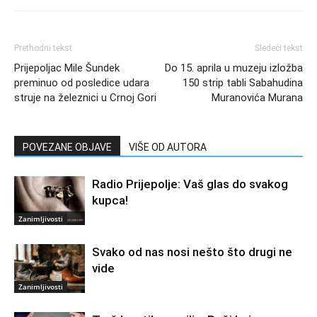
Prethodni tekst
Sledeći tekst
Prijepoljac Mile Šundek
Do 15. aprila u muzeju izložba
preminuo od posledice udara
150 strip tabli Sabahudina
struje na železnici u Crnoj Gori
Muranovića Murana
POVEZANE OBJAVE
VIŠE OD AUTORA
Radio Prijepolje: Vaš glas do svakog
kupca!
Zanimljivosti
Svako od nas nosi nešto što drugi ne
vide
Zanimljivosti