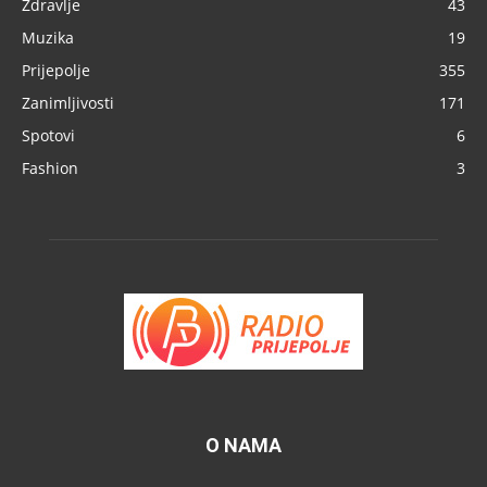
Zdravlje
43
Muzika
19
Prijepolje
355
Zanimljivosti
171
Spotovi
6
Fashion
3
O NAMA