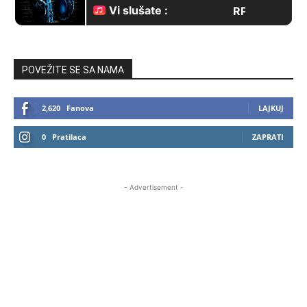
POVEŽITE SE SA NAMA
2,620
Fanova
LAJKUJ
0
Pratilaca
ZAPRATI
- Advertisement -