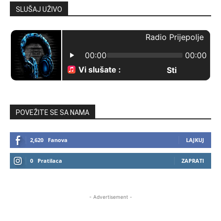
SLUŠAJ UŽIVO
POVEŽITE SE SA NAMA
2,620
Fanova
LAJKUJ
0
Pratilaca
ZAPRATI
- Advertisement -