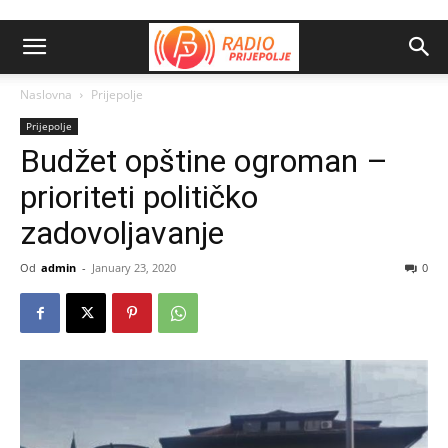
Naslovna
Prijepolje
Prijepolje
Budžet opštine ogroman –
prioriteti političko
zadovoljavanje
Od
admin
-
January 23, 2020
0