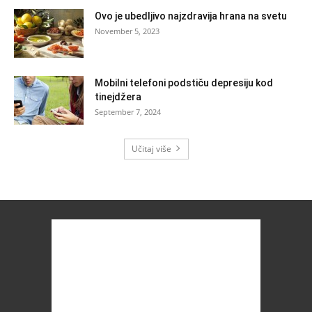
Ovo je ubedljivo najzdravija hrana na svetu
November 5, 2023
Mobilni telefoni podstiču depresiju kod
tinejdžera
September 7, 2024
Učitaj više