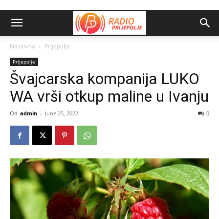
Naslovna
Prijepolje
Prijepolje
Švajcarska kompanija LUKO
WA vrši otkup maline u Ivanju
Od
admin
-
June 25, 2022
0