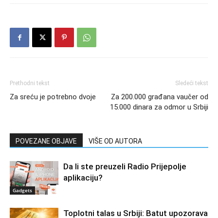
Prethodni tekst
Sledeći tekst
Za sreću je potrebno dvoje
Za 200.000 građana vaučer od
15.000 dinara za odmor u Srbiji
POVEZANE OBJAVE
VIŠE OD AUTORA
Da li ste preuzeli Radio Prijepolje
aplikaciju?
Gadgets
Toplotni talas u Srbiji: Batut upozorava