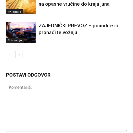
na opasne vrućine do kraja juna
Prijepolje
ZAJEDNIČKI PREVOZ – ponudite ili
pronađite vožnju
Putovanje
POSTAVI ODGOVOR