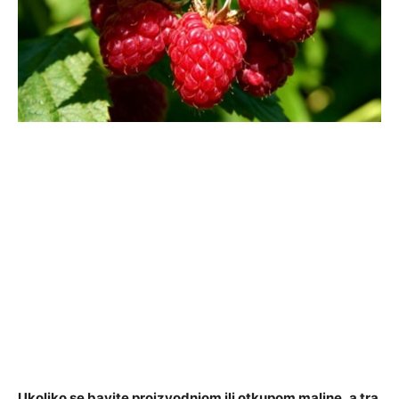
Ukoliko se bavite proizvodnjom ili otkupom maline, a tra