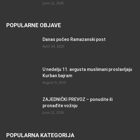
June 22, 2026
POPULARNE OBJAVE
Danas počeo Ramazanski post
April 24, 2020
U nedelju 11. avgusta muslimani proslavljaju
Kurban bajram
August 9, 2019
ZAJEDNIČKI PREVOZ – ponudite ili
pronađite vožnju
June 22, 2026
POPULARNA KATEGORIJA