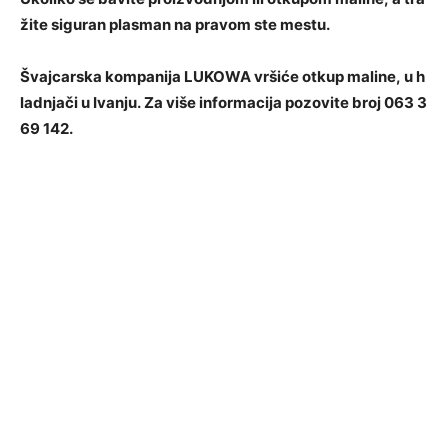
žite siguran plasman na pravom ste mestu.
Švajcarska kompanija LUKOWA vršiće otkup maline, u h
ladnjači u Ivanju. Za više informacija pozovite broj 063 3
69 142.