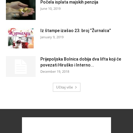
Počela isplata majskih penzija
June 10, 2019
Iz štampe izašao 23. broj “Žurnalca”
January 9, 2019
Prijepoljska Bolnica dobija dva lifta koji će
povezati Hiruško i Interno...
December 19, 2018
Učitaj više