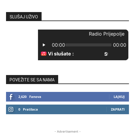
SLUŠAJ UŽIVO
POVEŽITE SE SA NAMA
2,620
Fanova
LAJKUJ
0
Pratilaca
ZAPRATI
- Advertisement -