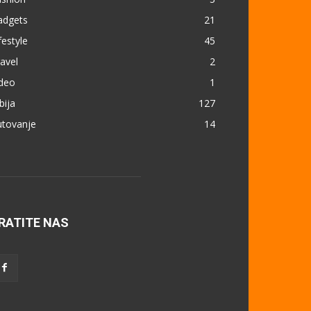
adgets
21
festyle
45
avel
2
ideo
1
bija
127
utovanje
14
RATITE NAS