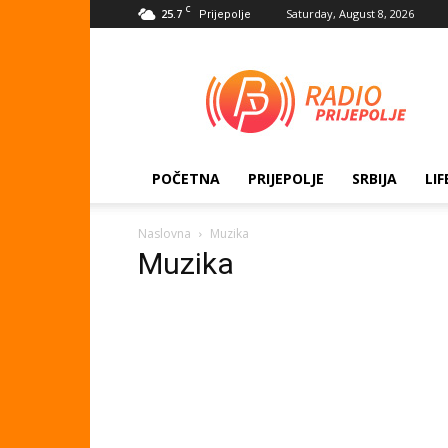
C
25.7
Saturday, August 8, 2026
Prijepolje
Radio
Prijepolje
POČETNA
PRIJEPOLJE
SRBIJA
LIF
Naslovna
Muzika
Muzika