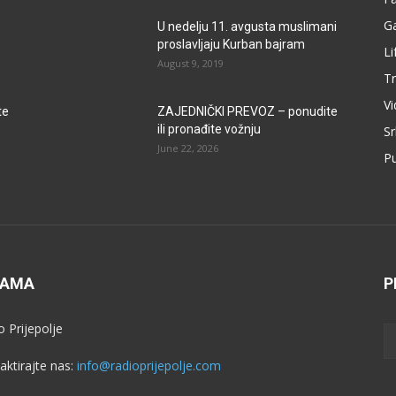
G
U nedelju 11. avgusta muslimani
proslavljaju Kurban bajram
Li
August 9, 2019
Tr
V
te
ZAJEDNIČKI PREVOZ – ponudite
ili pronađite vožnju
Sr
June 22, 2026
P
NAMA
P
o Prijepolje
aktirajte nas:
info@radioprijepolje.com