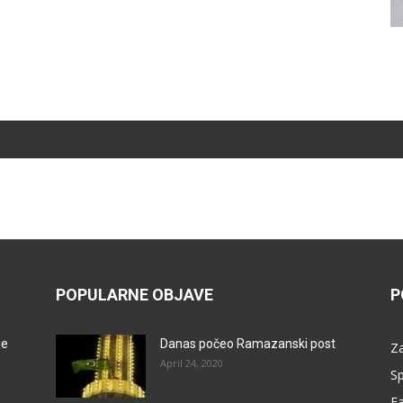
POPULARNE OBJAVE
P
je
Danas počeo Ramazanski post
Za
April 24, 2020
Sp
F