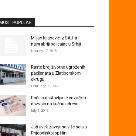
MOST POPULAR
Miljan Kijanović iz SAJ-a
najhrabriji policajac u Srbiji
January 17, 2018
Raste broj životno ugroženih
pacijenata u Zlatiborskom
okrugu
February 18, 2021
Počelo dostavljanje vozačkih
dozvola na kućnu adresu
July 2, 2019
Još uvek zavejano više sela u
Prijepoljskoj opštini