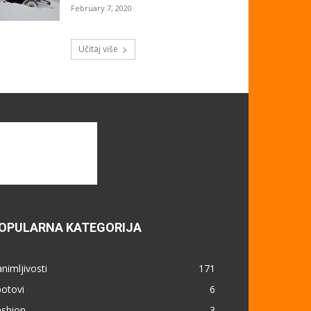
February 7, 2020
Učitaj više
OPULARNA KATEGORIJA
nimljivosti
171
otovi
6
ashion
3