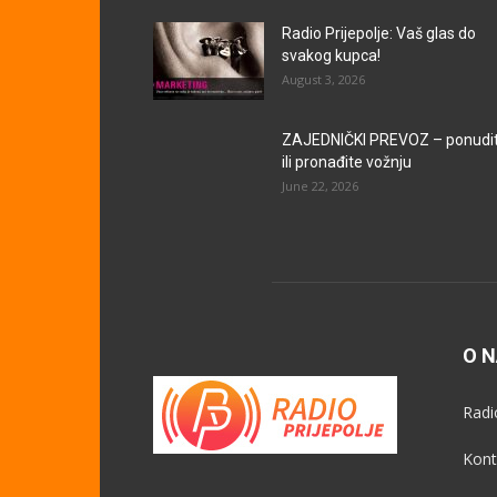
Radio Prijepolje: Vaš glas do
svakog kupca!
August 3, 2026
ZAJEDNIČKI PREVOZ – ponudi
ili pronađite vožnju
June 22, 2026
O 
Radi
Kont