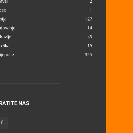
avel
2
ideo
1
bija
127
utovanje
14
ravlje
43
uzika
19
ijepolje
355
RATITE NAS