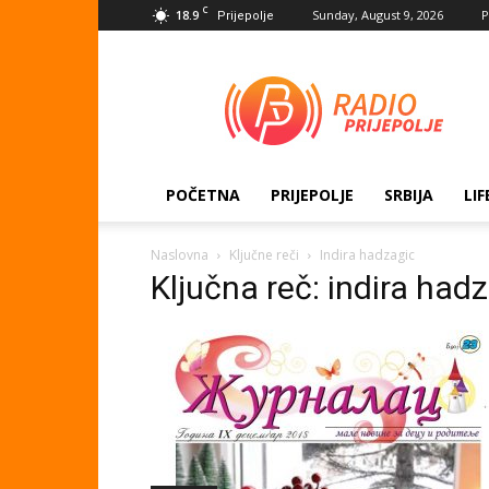
C
18.9
Sunday, August 9, 2026
P
Prijepolje
Radio
Prijepolje
POČETNA
PRIJEPOLJE
SRBIJA
LIF
Naslovna
Ključne reči
Indira hadzagic
Ključna reč: indira had