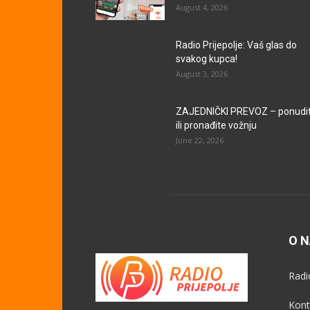
August 4, 2026
Radio Prijepolje: Vaš glas do
svakog kupca!
August 3, 2026
ZAJEDNIČKI PREVOZ – ponudi
ili pronađite vožnju
June 22, 2026
O 
Radi
Kont