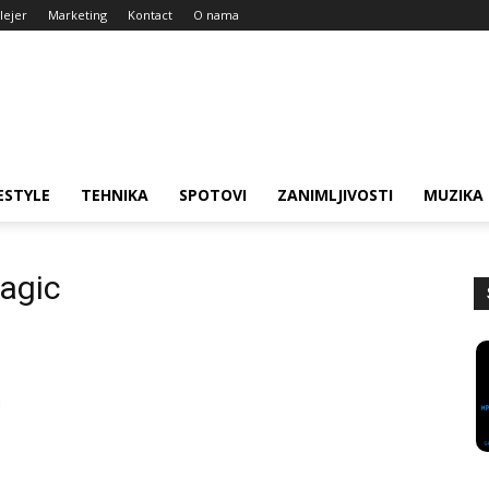
lejer
Marketing
Kontact
O nama
ESTYLE
TEHNIKA
SPOTOVI
ZANIMLJIVOSTI
MUZIKA
zagic