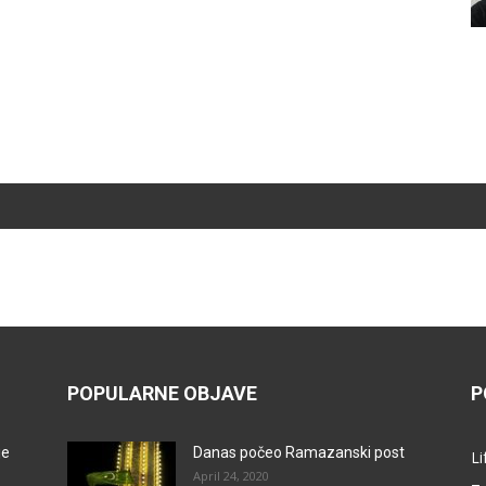
POPULARNE OBJAVE
P
je
Danas počeo Ramazanski post
Li
April 24, 2020