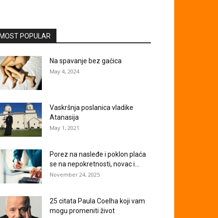
MOST POPULAR
Na spavanje bez gaćica
May 4, 2024
Vaskršnja poslanica vladike
Atanasija
May 1, 2021
Porez na nasleđe i poklon plaća
se na nepokretnosti, novac i...
November 24, 2025
25 citata Paula Coelha koji vam
mogu promeniti život