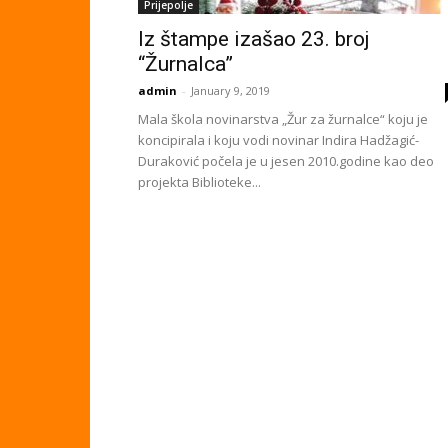
Prijepolje
Iz štampe izašao 23. broj
“Žurnalca”
admin
-
January 9, 2019
Mala škola novinarstva „Žur za žurnalce“ koju je
koncipirala i koju vodi novinar Indira Hadžagić-
Duraković počela je u jesen 2010.godine kao deo
projekta Biblioteke...