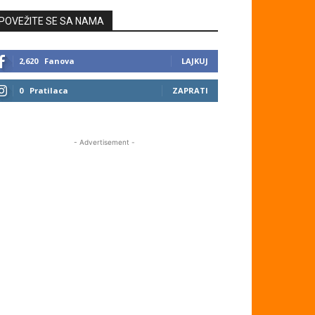
POVEŽITE SE SA NAMA
2,620
Fanova
LAJKUJ
0
Pratilaca
ZAPRATI
- Advertisement -