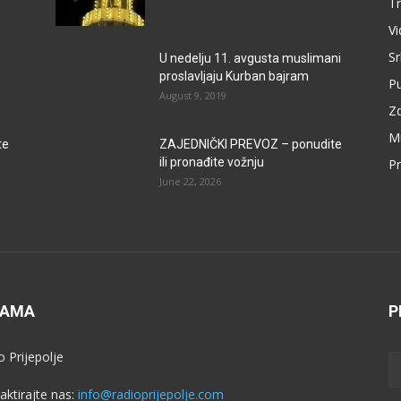
Tr
V
Sr
U nedelju 11. avgusta muslimani
proslavljaju Kurban bajram
P
August 9, 2019
Zd
M
te
ZAJEDNIČKI PREVOZ – ponudite
ili pronađite vožnju
Pr
June 22, 2026
NAMA
P
o Prijepolje
aktirajte nas:
info@radioprijepolje.com