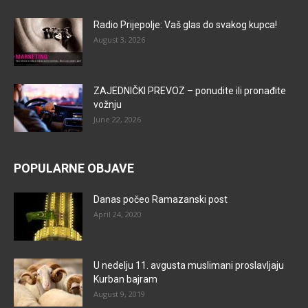
Radio Prijepolje: Vaš glas do svakog kupca!
August 3, 2026
ZAJEDNIČKI PREVOZ – ponudite ili pronađite
vožnju
June 22, 2026
POPULARNE OBJAVE
Danas počeo Ramazanski post
April 24, 2020
U nedelju 11. avgusta muslimani proslavljaju
Kurban bajram
August 9, 2019