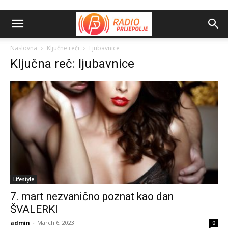
Naslovna
Ključne reči
Ljubavnice
Ključna reč: ljubavnice
Lifestyle
7. mart nezvanično poznat kao dan
ŠVALERKI
admin
-
March 6, 2023
0