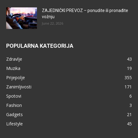
ZAJEDNIČKI PREVOZ – ponudite ili pronađite
vožnju
June 22, 2026
POPULARNA KATEGORIJA
Zdravlje
43
Muzika
19
Prijepolje
355
Zanimljivosti
171
Spotovi
6
Fashion
3
Gadgets
21
Lifestyle
45