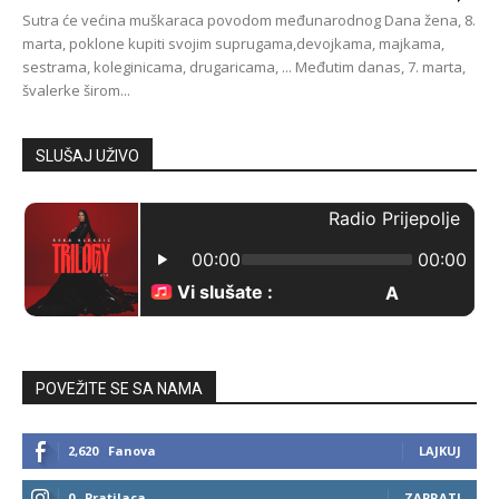
Sutra će većina muškaraca povodom međunarodnog Dana žena, 8.
marta, poklone kupiti svojim suprugama,devojkama, majkama,
sestrama, koleginicama, drugaricama, ... Međutim danas, 7. marta,
švalerke širom...
SLUŠAJ UŽIVO
POVEŽITE SE SA NAMA
2,620
Fanova
LAJKUJ
0
Pratilaca
ZAPRATI