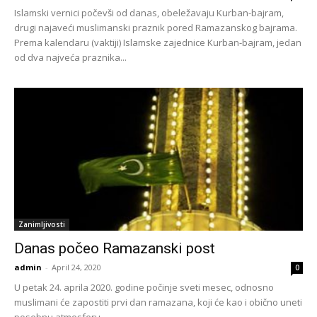
Islamski vernici počevši od danas, obeležavaju Kurban-bajram,
drugi najaveći muslimanski praznik pored Ramazanskog bajrama.
Prema kalendaru (vaktiji) Islamske zajednice Kurban-bajram, jedan
od dva najveća praznika...
Zanimljivosti
Danas počeo Ramazanski post
admin
-
April 24, 2020
0
U petak 24. aprila 2020. godine počinje sveti mesec, odnosno
muslimani će zapostiti prvi dan ramazana, koji će kao i obično uneti
posebnu atmosferu...