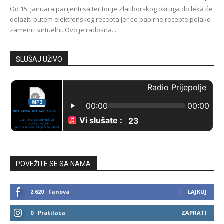
Od 15. januara pacijenti sa teritorije Zlatiborskog okruga do leka će
dolaziti putem elektronskog recepta jer će papirne recepte polako
zameniti virtuelni. Ovo je radosna...
SLUŠAJ UŽIVO
POVEŽITE SE SA NAMA
2,620
Fanova
LAJKUJ
0
Pratilaca
ZAPRATI