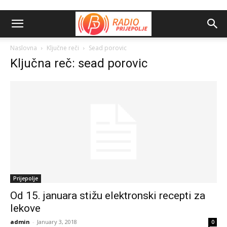
Naslovna
Ključne reči
Sead porovic
Ključna reč: sead porovic
Prijepolje
Od 15. januara stižu elektronski recepti za
lekove
admin
-
January 3, 2018
0