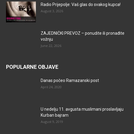
Radio Prijepolje: Vaš glas do svakog kupca!
August 3, 2026
ZAJEDNIČKI PREVOZ – ponudite ili pronađite
vožnju
June 22, 2026
POPULARNE OBJAVE
Danas počeo Ramazanski post
April 24, 2020
U nedelju 11. avgusta muslimani proslavljaju
Kurban bajram
August 9, 2019