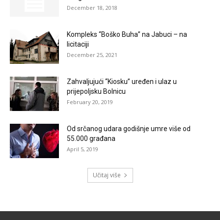
December 18, 2018
Kompleks “Boško Buha” na Jabuci – na
licitaciji
December 25, 2021
Zahvaljujući “Kiosku” uređen i ulaz u
prijepoljsku Bolnicu
February 20, 2019
Od srčanog udara godišnje umre više od
55.000 građana
April 5, 2019
Učitaj više