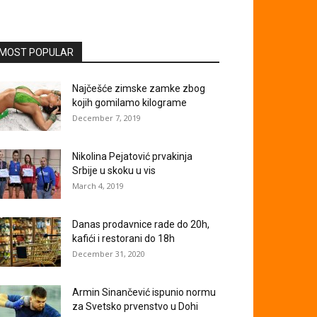
MOST POPULAR
Najčešće zimske zamke zbog
kojih gomilamo kilograme
December 7, 2019
Nikolina Pejatović prvakinja
Srbije u skoku u vis
March 4, 2019
Danas prodavnice rade do 20h,
kafići i restorani do 18h
December 31, 2020
Armin Sinančević ispunio normu
za Svetsko prvenstvo u Dohi