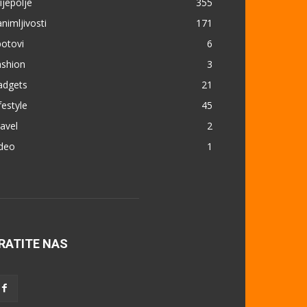
ijepolje
355
nimljivosti
171
otovi
6
ashion
3
adgets
21
festyle
45
avel
2
ideo
1
RATITE NAS