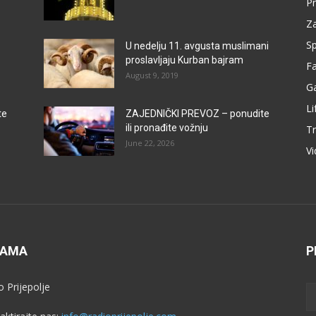
Pr
Za
Sp
U nedelju 11. avgusta muslimani
proslavljaju Kurban bajram
F
August 9, 2019
G
Li
te
ZAJEDNIČKI PREVOZ – ponudite
ili pronađite vožnju
Tr
June 22, 2026
V
NAMA
P
o Prijepolje