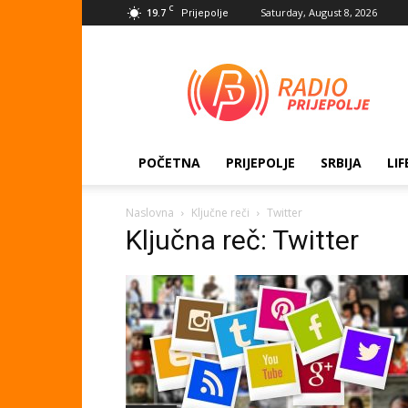
C
19.7
Saturday, August 8, 2026
Prijepolje
Radio
Prijepolje
POČETNA
PRIJEPOLJE
SRBIJA
LIF
Naslovna
Ključne reči
Twitter
Ključna reč: Twitter