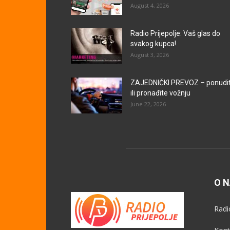
August 4, 2026
Radio Prijepolje: Vaš glas do
svakog kupca!
August 3, 2026
ZAJEDNIČKI PREVOZ – ponudi
ili pronađite vožnju
June 22, 2026
O 
Radi