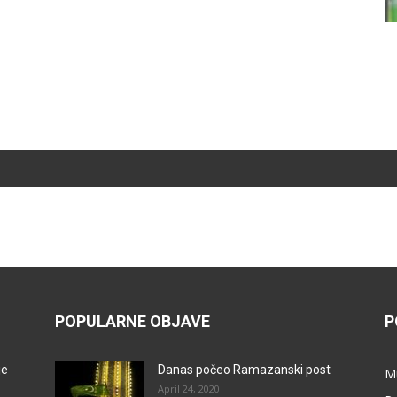
POPULARNE OBJAVE
P
je
Danas počeo Ramazanski post
M
April 24, 2020