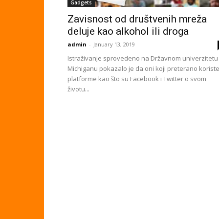
Gadgets
Zavisnost od društvenih mreža
deluje kao alkohol ili droga
admin
-
January 13, 2019
Istraživanje sprovedeno na Državnom univerzitetu
Michiganu pokazalo je da oni koji preterano korist
platforme kao što su Facebook i Twitter o svom
životu...