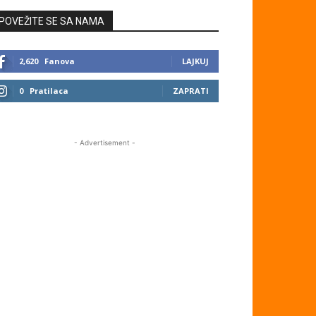
POVEŽITE SE SA NAMA
2,620
Fanova
LAJKUJ
0
Pratilaca
ZAPRATI
- Advertisement -