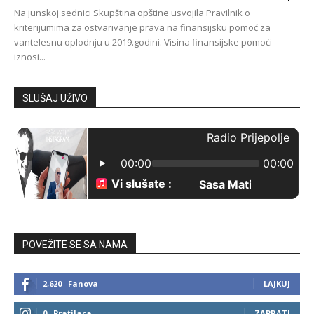
Na junskoj sednici Skupština opštine usvojila Pravilnik o
kriterijumima za ostvarivanje prava na finansijsku pomoć za
vantelesnu oplodnju u 2019.godini. Visina finansijske pomoći
iznosi...
SLUŠAJ UŽIVO
POVEŽITE SE SA NAMA
2,620
Fanova
LAJKUJ
0
Pratilaca
ZAPRATI