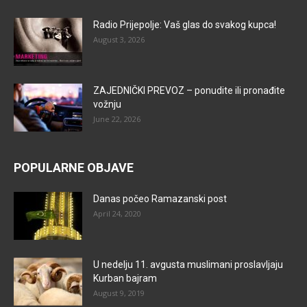
Radio Prijepolje: Vaš glas do svakog kupca!
August 3, 2026
ZAJEDNIČKI PREVOZ – ponudite ili pronađite
vožnju
June 22, 2026
POPULARNE OBJAVE
Danas počeo Ramazanski post
April 24, 2020
U nedelju 11. avgusta muslimani proslavljaju
Kurban bajram
August 9, 2019