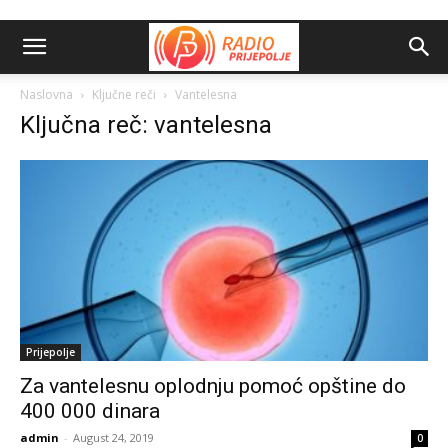
Naslovna
Ključne reči
Vantelesna
Ključna reč: vantelesna
Prijepolje
Za vantelesnu oplodnju pomoć opštine do
400 000 dinara
admin
-
August 24, 2019
0