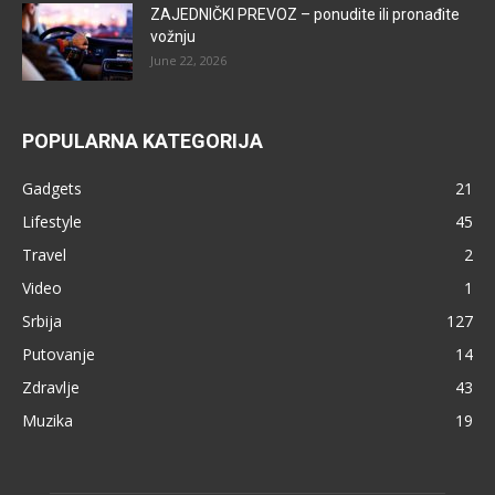
ZAJEDNIČKI PREVOZ – ponudite ili pronađite
vožnju
June 22, 2026
POPULARNA KATEGORIJA
Gadgets
21
Lifestyle
45
Travel
2
Video
1
Srbija
127
Putovanje
14
Zdravlje
43
Muzika
19