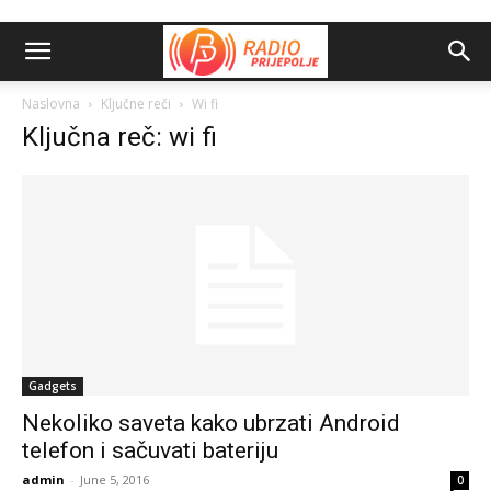
Naslovna
Ključne reči
Wi fi
Ključna reč: wi fi
Gadgets
Nekoliko saveta kako ubrzati Android
telefon i sačuvati bateriju
admin
-
June 5, 2016
0