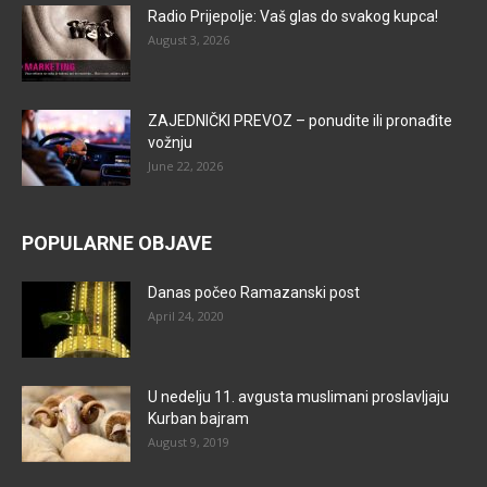
Radio Prijepolje: Vaš glas do svakog kupca!
August 3, 2026
ZAJEDNIČKI PREVOZ – ponudite ili pronađite
vožnju
June 22, 2026
POPULARNE OBJAVE
Danas počeo Ramazanski post
April 24, 2020
U nedelju 11. avgusta muslimani proslavljaju
Kurban bajram
August 9, 2019