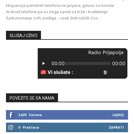
Ekspanzija pametnih telefona ne jenjava, gotovo svi koriste
Android telefone pa su stoga saveti za brže i kvalitetnije
funkcioniranje ovih uređaja – uvek dobrodošli. Evo...
SLUŠAJ UŽIVO
POVEŽITE SE SA NAMA
2,620
Fanova
LAJKUJ
0
Pratilaca
ZAPRATI