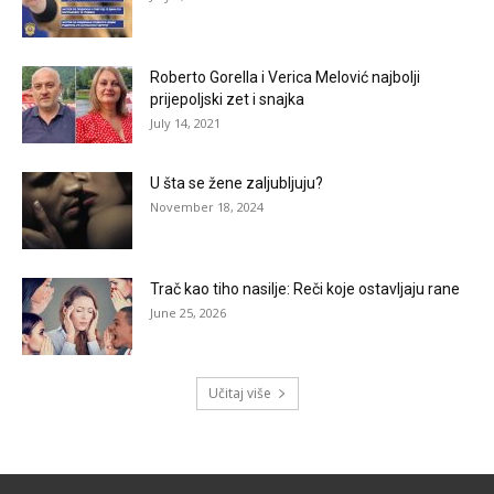
Roberto Gorella i Verica Melović najbolji
prijepoljski zet i snajka
July 14, 2021
U šta se žene zaljubljuju?
November 18, 2024
Trač kao tiho nasilje: Reči koje ostavljaju rane
June 25, 2026
Učitaj više