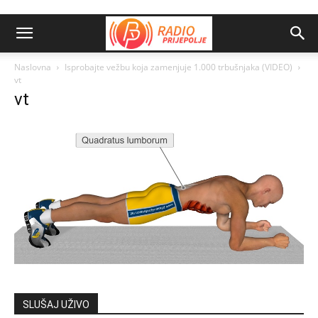
Naslovna
Isprobajte vežbu koja zamenjuje 1.000 trbušnjaka (VIDEO)
vt
vt
SLUŠAJ UŽIVO