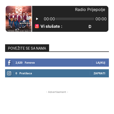
POVEŽITE SE SA NAMA
2,620
Fanova
LAJKUJ
0
Pratilaca
ZAPRATI
- Advertisement -