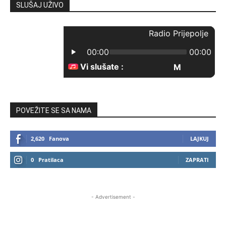
SLUŠAJ UŽIVO
POVEŽITE SE SA NAMA
2,620
Fanova
LAJKUJ
0
Pratilaca
ZAPRATI
- Advertisement -