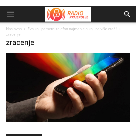
Naslovna
Evo koji pametni telefon najmanje a koji najviše zrači!
zracenje
zracenje