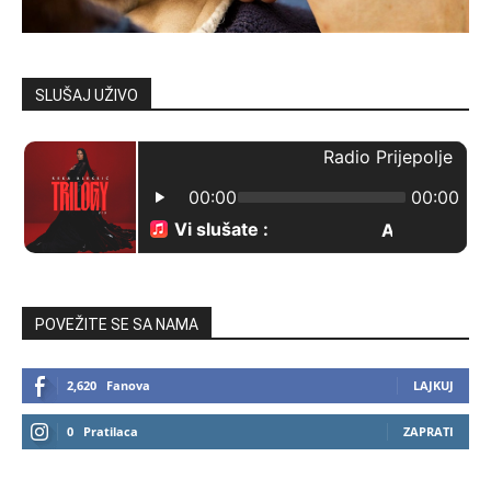
SLUŠAJ UŽIVO
POVEŽITE SE SA NAMA
2,620
Fanova
LAJKUJ
0
Pratilaca
ZAPRATI