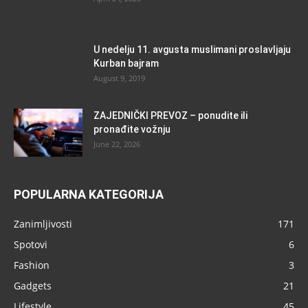
U nedelju 11. avgusta muslimani proslavljaju
Kurban bajram
August 9, 2019
ZAJEDNIČKI PREVOZ – ponudite ili
pronađite vožnju
June 22, 2026
POPULARNA KATEGORIJA
Zanimljivosti
171
Spotovi
6
Fashion
3
Gadgets
21
Lifestyle
45