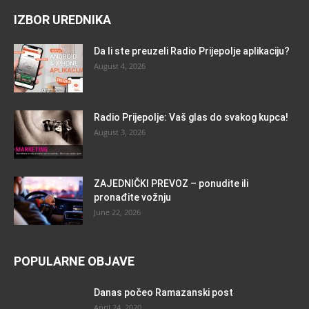
IZBOR UREDNIKA
Da li ste preuzeli Radio Prijepolje aplikaciju?
August 4, 2026
Radio Prijepolje: Vaš glas do svakog kupca!
August 3, 2026
ZAJEDNIČKI PREVOZ – ponudite ili
pronađite vožnju
June 22, 2026
POPULARNE OBJAVE
Danas počeo Ramazanski post
April 24, 2020