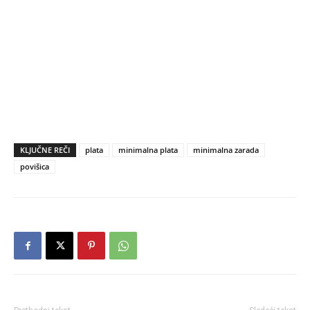
KLJUČNE REČI
plata
minimalna plata
minimalna zarada
povišica