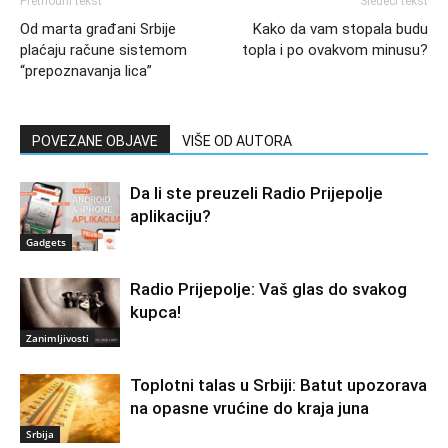
Prethodni tekst
Sledeći tekst
Od marta građani Srbije
Kako da vam stopala budu
plaćaju račune sistemom
topla i po ovakvom minusu?
“prepoznavanja lica”
POVEZANE OBJAVE
VIŠE OD AUTORA
Da li ste preuzeli Radio Prijepolje
aplikaciju?
Gadgets
Radio Prijepolje: Vaš glas do svakog
kupca!
Zanimljivosti
Toplotni talas u Srbiji: Batut upozorava
na opasne vrućine do kraja juna
Srbija