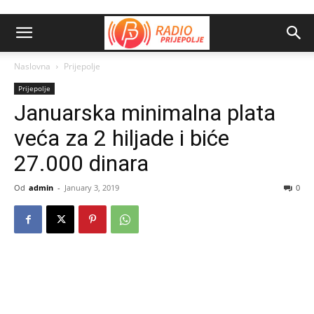
Naslovna
Prijepolje
Prijepolje
Januarska minimalna plata
veća za 2 hiljade i biće
27.000 dinara
Od
admin
-
January 3, 2019
0