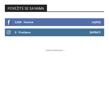
POVEŽITE SE SA NAMA
2,620
Fanova
LAJKUJ
0
Pratilaca
ZAPRATI
- Advertisement -