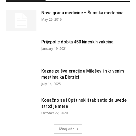
Nova grana medicine – Šumska medecina
May 25, 2016
Prijepolje dobija 450 kineskih vakcina
January 19, 2021
Kazne za švaleracije u Mileševi i skrivenim
mestima ka Bistrici
July 14, 2025
Konačno se i Opštinski štab setio da uvede
strožije mere
October 22, 2020
Učitaj više