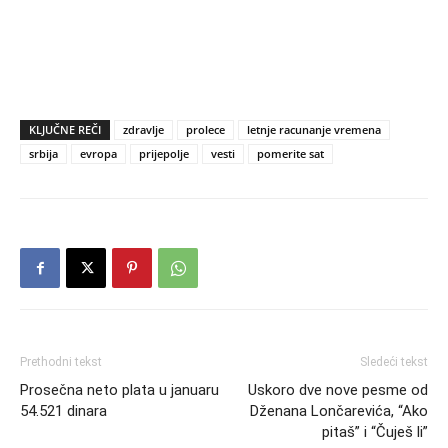
KLJUČNE REČI
zdravlje
prolece
letnje racunanje vremena
srbija
evropa
prijepolje
vesti
pomerite sat
Prethodni tekst
Sledeći tekst
Prosečna neto plata u januaru
Uskoro dve nove pesme od
54.521 dinara
Dženana Lončarevića, “Ako
pitaš” i “Čuješ li”