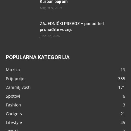
Kurban bajram
August 9, 2019
ZAJEDNIČKI PREVOZ – ponudite ili
pronađite vožnju
June 22, 2026
POPULARNA KATEGORIJA
Muzika
19
Prijepolje
355
Zanimljivosti
171
Spotovi
6
Fashion
3
Gadgets
21
Lifestyle
45