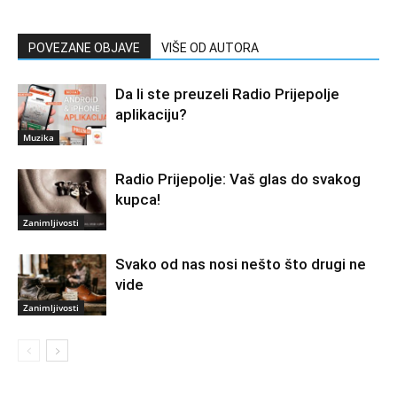
POVEZANE OBJAVE
VIŠE OD AUTORA
Da li ste preuzeli Radio Prijepolje
aplikaciju?
Muzika
Radio Prijepolje: Vaš glas do svakog
kupca!
Zanimljivosti
Svako od nas nosi nešto što drugi ne
vide
Zanimljivosti