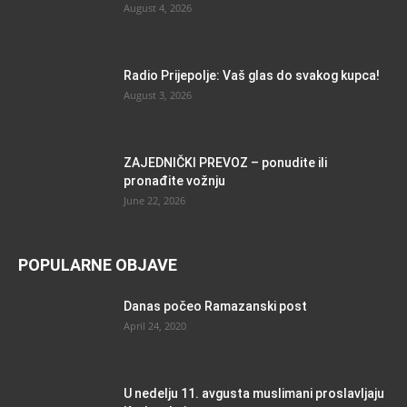
August 4, 2026
Radio Prijepolje: Vaš glas do svakog kupca!
August 3, 2026
ZAJEDNIČKI PREVOZ – ponudite ili
pronađite vožnju
June 22, 2026
POPULARNE OBJAVE
Danas počeo Ramazanski post
April 24, 2020
U nedelju 11. avgusta muslimani proslavljaju