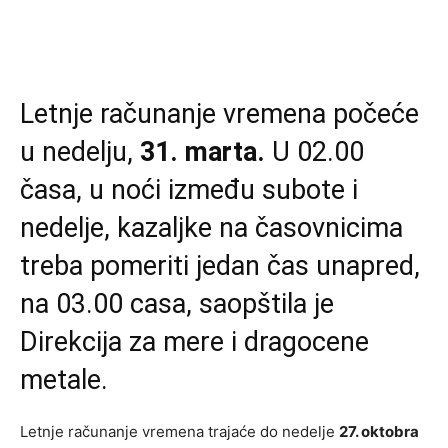
Letnje računanje vremena počeće
u nedelju,
31. marta.
U 02.00
časa, u noći između subote i
nedelje, kazaljke na časovnicima
treba pomeriti jedan čas unapred,
na 03.00 casa, saopštila je
Direkcija za mere i dragocene
metale.
Letnje računanje vremena trajaće do nedelje
27. oktobra