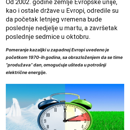
Od 2002. godine zemlje Evropske unije,
kao i ostale države u Evropi, odredile su
da početak letnjeg vremena bude
poslednje nedjelje u martu, a završetak
poslednje sedmice u oktobru.
Pomeranje kazaljki u zapadnoj Evropi uvedeno je
početkom 1970-ih godina, sa obrazloženjem da se time
“produžava” dan, omogućuje ušteda u potrošnji
električne energije.