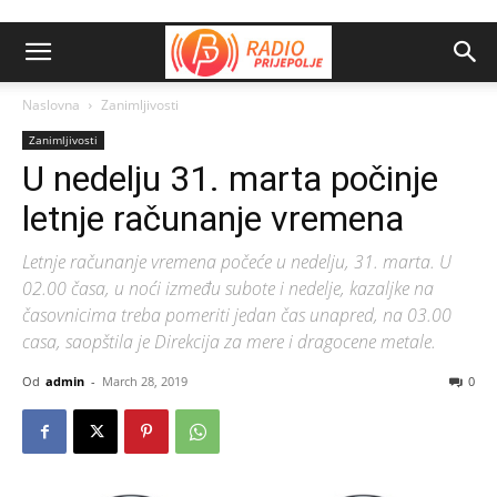
Naslovna
Zanimljivosti
Zanimljivosti
U nedelju 31. marta počinje
letnje računanje vremena
Letnje računanje vremena počeće u nedelju, 31. marta. U
02.00 časa, u noći između subote i nedelje, kazaljke na
časovnicima treba pomeriti jedan čas unapred, na 03.00
casa, saopštila je Direkcija za mere i dragocene metale.
Od
admin
-
March 28, 2019
0