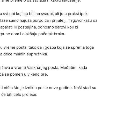
ima ne bi smelo da savlada nikakvo iskušenje.
vi oni koji su bili na svadbi, ali je u praksi ipak
aze samo najuža porodica i prijatelji. Trgovci kažu da
parati ili posteljina, odnosno darovi koji bi
pune dom i olakšaju početak braka.
 u vreme posta, tako da i gozba koja se sprema toga
tka dece mladih supružnika.
ležava u vreme Vaskršnjeg posta. Međutim, kada
 da se pomeri u vikend pre.
ti ništa što je izniklo posle nove godine. Naši stari su
 će biti celo proleće.