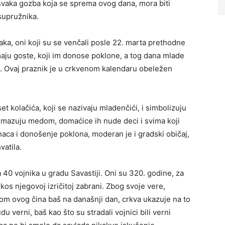
 svaka gozba koja se sprema ovog dana, mora biti
supružnika.
aka, oni koji su se venčali posle 22. marta prethodne
aju goste, koji im donose poklone, a tog dana mlade
. Ovaj praznik je u crkvenom kalendaru obeležen
t kolačića, koji se nazivaju mladenčići, i simbolizuju
remazuju medom, domaćice ih nude deci i svima koji
ca i donošenje poklona, moderan je i gradski običaj,
vatila.
40 vojnika u gradu Savastiji. Oni su 320. godine, za
rkos njegovoj izričitoj zabrani. Zbog svoje vere,
avom ovog čina baš na današnji dan, crkva ukazuje na to
 verni, baš kao što su stradali vojnici bili verni