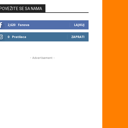
POVEŽITE SE SA NAMA
2,620
Fanova
LAJKUJ
0
Pratilaca
ZAPRATI
- Advertisement -