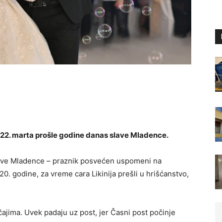
le 22. marta prošle godine danas slave Mladence.
slave Mladence – praznik posvećen uspomeni na
20. godine, za vreme cara Likinija prešli u hrišćanstvo,
čajima. Uvek padaju uz post, jer Časni post počinje