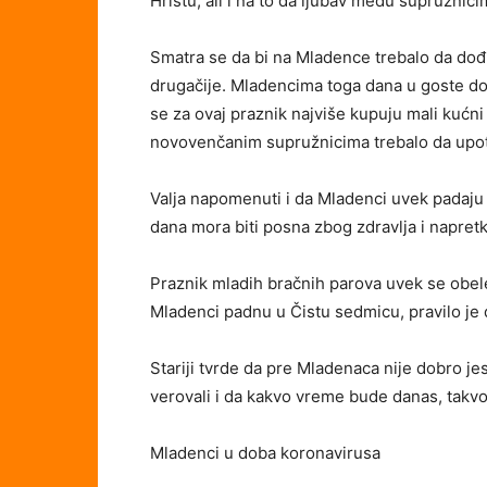
Hristu, ali i na to da ljubav među supružnic
Smatra se da bi na Mladence trebalo da dođu s
drugačije. Mladencima toga dana u goste dol
se za ovaj praznik najviše kupuju mali kućni a
novovenčanim supružnicima trebalo da upot
Valja napomenuti i da Mladenci uvek padaju
dana mora biti posna zbog zdravlja i napre
Praznik mladih bračnih parova uvek se obe
Mladenci padnu u Čistu sedmicu, pravilo je
Stariji tvrde da pre Mladenaca nije dobro jes
verovali i da kakvo vreme bude danas, takvo
Mladenci u doba koronavirusa