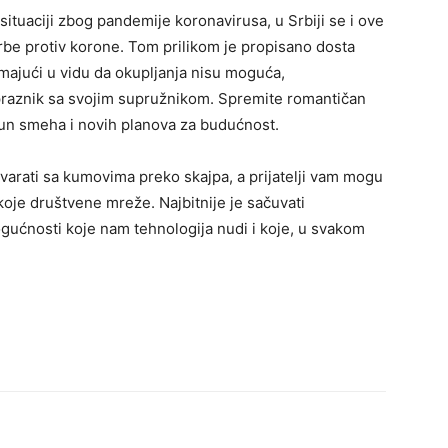
 situaciji zbog pandemije koronavirusa, u Srbiji se i ove
rbe protiv korone. Tom prilikom je propisano dosta
 Imajući u vidu da okupljanja nisu moguća,
praznik sa svojim supružnikom. Spremite romantičan
un smeha i novih planova za budućnost.
varati sa kumovima preko skajpa, a prijatelji vam mogu
 koje društvene mreže. Najbitnije je sačuvati
ogućnosti koje nam tehnologija nudi i koje, u svakom