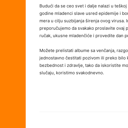
Budući da se ceo svet i dalje nalazi u teškoj
godine mladenci slave usred epidemije i bo
mera u cilju suzbijanja širenja ovog virusa.
preporučujemo da svakako proslavite ovaj 
ručak, ukusne mladenčiće i provedite dan p
Možete prelistati albume sa venčanja, razgo
jednostavno čestitati pozivom ili preko bilo
bezbednost i zdravlje, tako da iskoristite m
slučaju, koristimo svakodnevno.