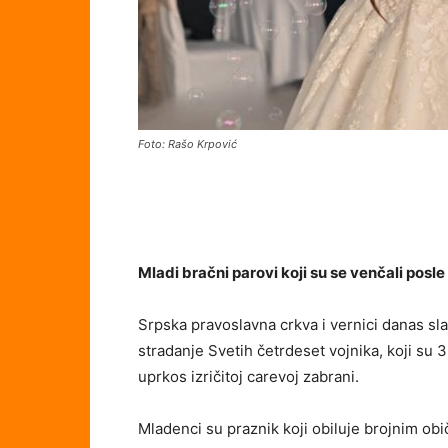
Foto: Rašo Krpović
Mladi bračni parovi koji su se venčali pos
Srpska pravoslavna crkva i vernici danas 
stradanje Svetih četrdeset vojnika, koji su 3
uprkos izričitoj carevoj zabrani.
Mladenci su praznik koji obiluje brojnim obi