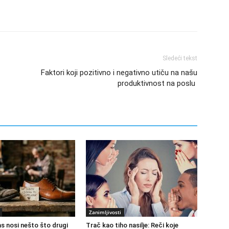
Sledeći tekst
Faktori koji pozitivno i negativno utiču na našu
produktivnost na poslu
Zanimljivosti
s nosi nešto što drugi
Trač kao tiho nasilje: Reči koje