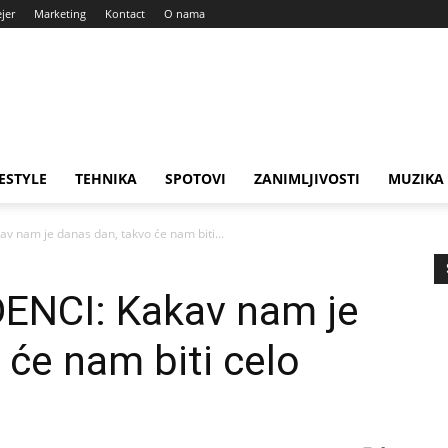
ejer
Marketing
Kontact
O nama
FESTYLE
TEHNIKA
SPOTOVI
ZANIMLJIVOSTI
MUZIKA
nam je danas dan, takvo će nam biti...
NCI: Kakav nam je
 će nam biti celo