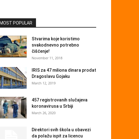
MOST POPULAR
Stvarima koje koristimo
svakodnevno potrebno
čišćenje!
November 11, 2018
IRIS za 47 miliona dinara prodat
Dragoslavu Gojaku
March 12, 2019
457 registrovanih slučajeva
koronavirusa u Srbiji
March 26, 2020
Direktori svih škola u obavezi
da polažu ispit za licencu