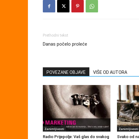
Prethodni tekst
Danas počelo proleće
POVEZANE OBJAVE
VIŠE OD AUTORA
Zanimljivosti
Zanimljivosti
Radio Prijepolje: Vaš glas do svakog
Svako od na