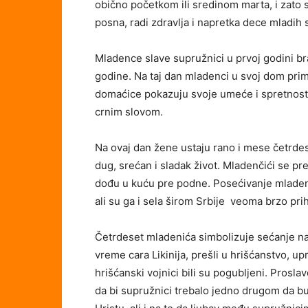
obično početkom ili sredinom marta, i zato
posna, radi zdravlja i napretka dece mladih 
Mladence slave supružnici u prvoj godini br
godine. Na taj dan mladenci u svoj dom prim
domaćice pokazuju svoje umeće i spretnost
crnim slovom.
Na ovaj dan žene ustaju rano i mese četrdese
dug, srećan i sladak život. Mladenčići se p
dođu u kuću pre podne. Posećivanje mladena
ali su ga i sela širom Srbije veoma brzo prih
Četrdeset mladenića simbolizuje sećanje na 
vreme cara Likinija, prešli u hrišćanstvo, up
hrišćanski vojnici bili su pogubljeni. Prosl
da bi supružnici trebalo jedno drugom da budu