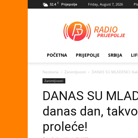
C
32.4
Friday, August 7, 2026
Pl
Prijepolje
Radio
Prijepolje
POČETNA
PRIJEPOLJE
SRBIJA
LI
Naslovna
Zanimljivosti
DANAS SU MLADENCI: Kakav 
Zanimljivosti
DANAS SU MLADE
danas dan, takvo
proleće!