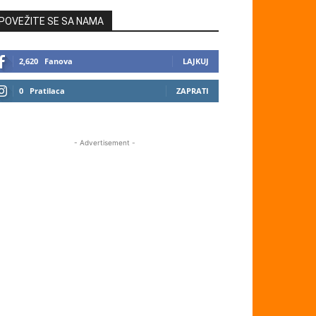
POVEŽITE SE SA NAMA
2,620
Fanova
LAJKUJ
0
Pratilaca
ZAPRATI
- Advertisement -