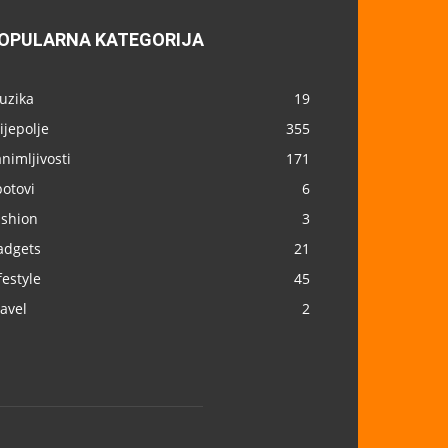
OPULARNA KATEGORIJA
uzika
19
ijepolje
355
nimljivosti
171
otovi
6
ashion
3
adgets
21
festyle
45
avel
2