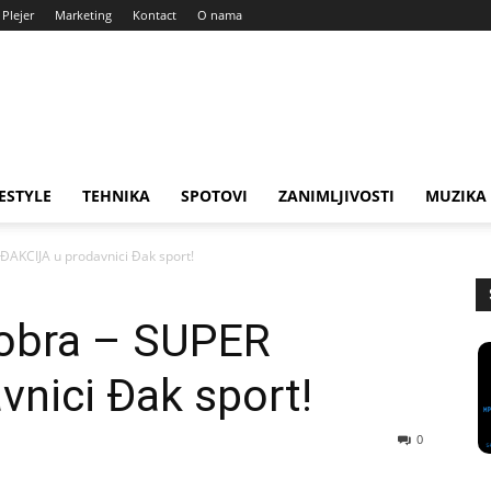
Plejer
Marketing
Kontact
O nama
FESTYLE
TEHNIKA
SPOTOVI
ZANIMLJIVOSTI
MUZIKA
ĐAKCIJA u prodavnici Đak sport!
tobra – SUPER
nici Đak sport!
0