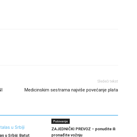
Sledeći tekst
I
Medicinskim sestrama najviše povećanje plata
Putovanje
ZAJEDNIČKI PREVOZ – ponudite ili
pronađite vožnju
as u Srbiji: Batut