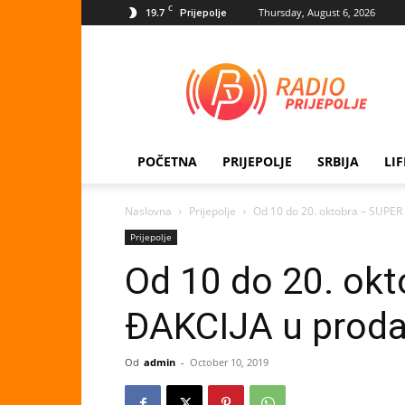
C
19.7
Thursday, August 6, 2026
Prijepolje
Radio
Prijepolje
POČETNA
PRIJEPOLJE
SRBIJA
LI
Naslovna
Prijepolje
Od 10 do 20. oktobra – SUPER 
Prijepolje
Od 10 do 20. ok
ĐAKCIJA u prodav
Od
admin
-
October 10, 2019