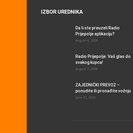
IZBOR UREDNIKA
Da li ste preuzeli Radio
Prijepolje aplikaciju?
August 4, 2026
Radio Prijepolje: Vaš glas do
svakog kupca!
August 3, 2026
ZAJEDNIČKI PREVOZ –
ponudite ili pronađite vožnju
June 22, 2026