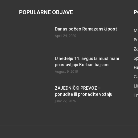
POPULARNE OBJAVE
P
Danas počeo Ramazanski post
M
April 24, 2020
Pr
Za
Sp
U nedelju 11. avgusta muslimani
proslavljaju Kurban bajram
F
August 9, 2019
G
Li
ZAJEDNIČKI PREVOZ –
ponudite ili pronađite vožnju
Tr
June 22, 2026