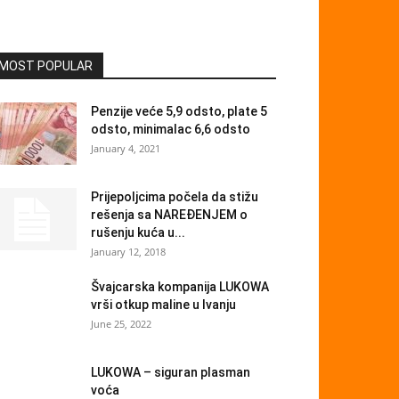
MOST POPULAR
Penzije veće 5,9 odsto, plate 5
odsto, minimalac 6,6 odsto
January 4, 2021
Prijepoljcima počela da stižu
rešenja sa NAREĐENJEM o
rušenju kuća u...
January 12, 2018
Švajcarska kompanija LUKOWA
vrši otkup maline u Ivanju
June 25, 2022
LUKOWA – siguran plasman
voća