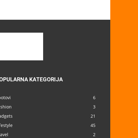
OPULARNA KATEGORIJA
otovi
6
ashion
3
adgets
21
festyle
45
avel
2