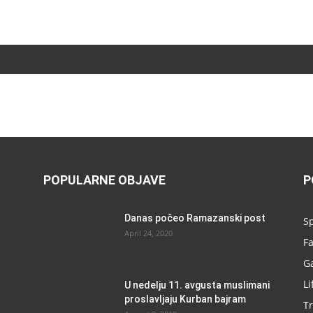
POPULARNE OBJAVE
P
Danas počeo Ramazanski post
Sp
April 24, 2020
F
G
Li
U nedelju 11. avgusta muslimani
proslavljaju Kurban bajram
Tr