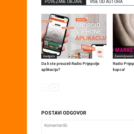
POVEZANE OBJAVE
VIŠE OD AUTORA
Gadgets
Zanimljivosti
Da li ste preuzeli Radio Prijepolje
Radio Prije
aplikaciju?
kupca!
POSTAVI ODGOVOR