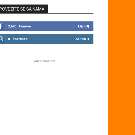
POVEŽITE SE SA NAMA
2,620
Fanova
LAJKUJ
0
Pratilaca
ZAPRATI
- Advertisement -