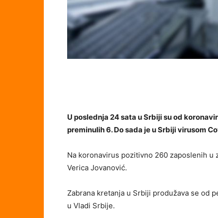
U poslednja 24 sata u Srbiji su od koronavi
preminulih 6. Do sada je u Srbiji virusom 
Na koronavirus pozitivno 260 zaposlenih u z
Verica Jovanović.
Zabrana kretanja u Srbiji produžava se od p
u Vladi Srbije.