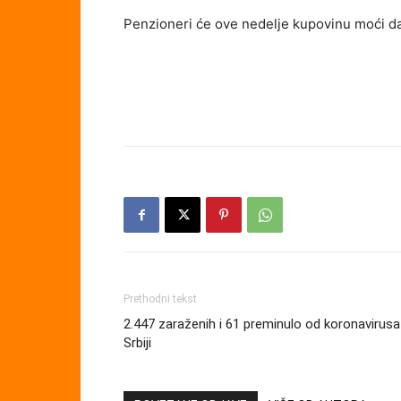
Penzioneri će ove nedelje kupovinu moći da
Prethodni tekst
2.447 zaraženih i 61 preminulo od koronavirusa
Srbiji