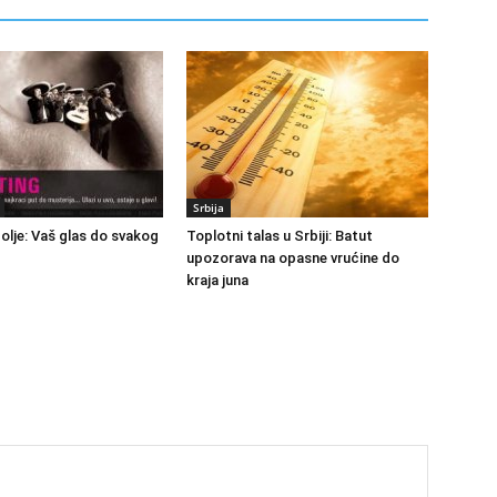
Srbija
polje: Vaš glas do svakog
Toplotni talas u Srbiji: Batut
upozorava na opasne vrućine do
kraja juna