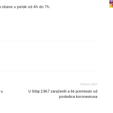
 obave u petak od 4h do 7h.
Sledeći tekst
 u
U Srbiji 2.867 zaraženih a 66 preminulo od
posledica koronavirusa