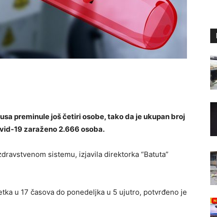
rusa preminule još četiri osobe, tako da je ukupan broj
Covid-19 zaraženo 2.666 osoba.
dravstvenom sistemu, izjavila direktorka “Batuta”
etka u 17 časova do ponedeljka u 5 ujutro, potvrđeno je