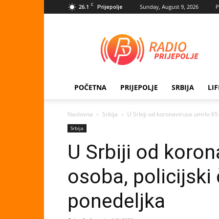
C
26.1
Sunday, August 9, 2026
P
Prijepolje
Radio
Prijepolje
POČETNA
PRIJEPOLJE
SRBIJA
LI
Naslovna
Srbija
U Srbiji od koronavirusa umrlo 65 o
Srbija
U Srbiji od koro
osoba, policijski
ponedeljka