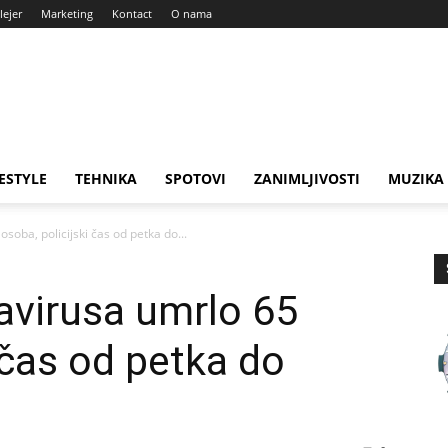
lejer
Marketing
Kontact
O nama
FESTYLE
TEHNIKA
SPOTOVI
ZANIMLJIVOSTI
MUZIKA
soba, policijski čas od petka do...
navirusa umrlo 65
 čas od petka do