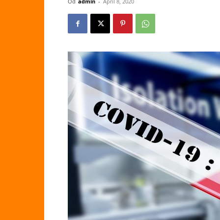
Od
admin
-
April 8, 2020