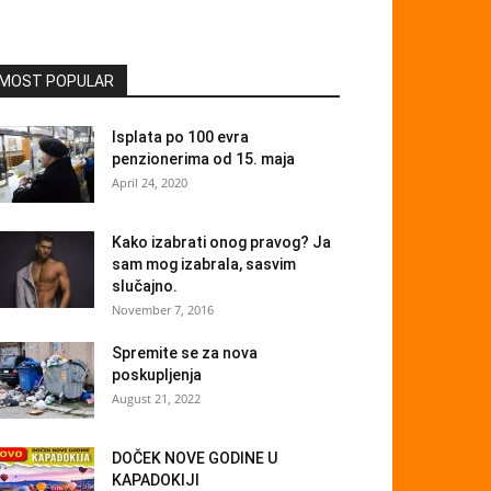
MOST POPULAR
Isplata po 100 evra
penzionerima od 15. maja
April 24, 2020
Kako izabrati onog pravog? Ja
sam mog izabrala, sasvim
slučajno.
November 7, 2016
Spremite se za nova
poskupljenja
August 21, 2022
DOČEK NOVE GODINE U
KAPADOKIJI