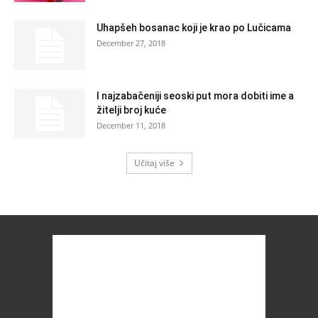
Uhapšeh bosanac koji je krao po Lučicama
December 27, 2018
I najzabačeniji seoski put mora dobiti ime a
žitelji broj kuće
December 11, 2018
Učitaj više