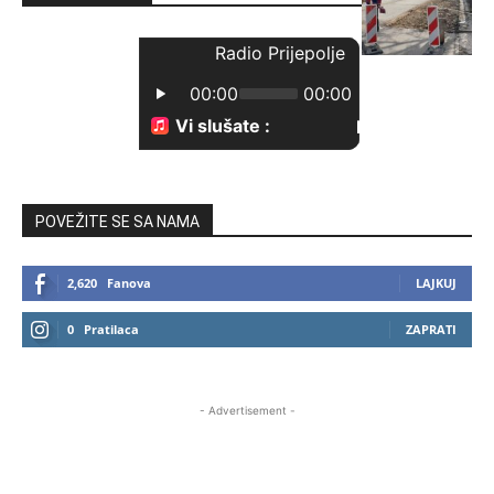
POVEŽITE SE SA NAMA
2,620
Fanova
LAJKUJ
0
Pratilaca
ZAPRATI
- Advertisement -