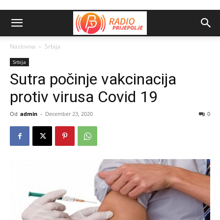
Naslovna
Srbija
Srbija
Sutra počinje vakcinacija
protiv virusa Covid 19
Od
admin
-
December 23, 2020
0