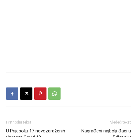
Prethodni tekst
Sledeći tekst
U Prijepolju 17 novozaraženih
Nagrađeni najbolji đaci u