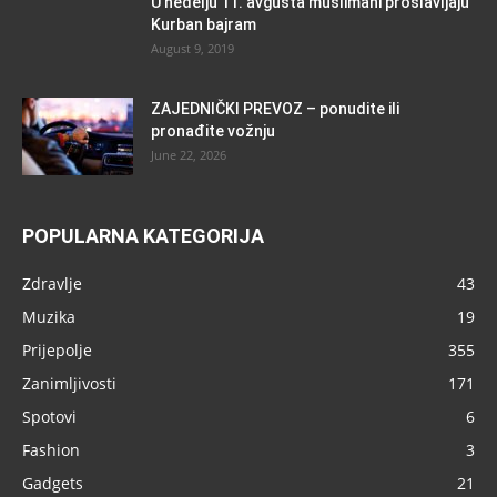
U nedelju 11. avgusta muslimani proslavljaju
Kurban bajram
August 9, 2019
ZAJEDNIČKI PREVOZ – ponudite ili
pronađite vožnju
June 22, 2026
POPULARNA KATEGORIJA
Zdravlje
43
Muzika
19
Prijepolje
355
Zanimljivosti
171
Spotovi
6
Fashion
3
Gadgets
21