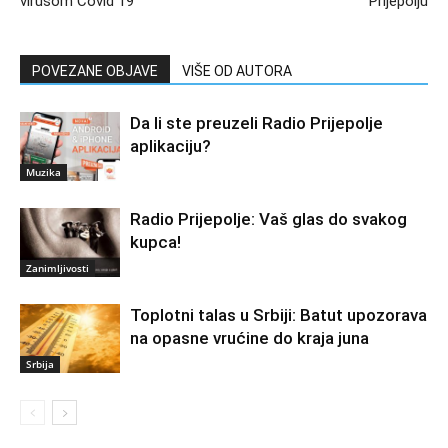
virusom Covid 19
Prijepolju
POVEZANE OBJAVE
VIŠE OD AUTORA
Da li ste preuzeli Radio Prijepolje
aplikaciju?
Muzika
Radio Prijepolje: Vaš glas do svakog
kupca!
Zanimljivosti
Toplotni talas u Srbiji: Batut upozorava
na opasne vrućine do kraja juna
Srbija