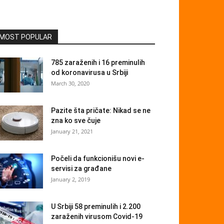
MOST POPULAR
785 zaraženih i 16 preminulih
od koronavirusa u Srbiji
March 30, 2020
Pazite šta pričate: Nikad se ne
zna ko sve čuje
January 21, 2021
Počeli da funkcionišu novi e-
servisi za građane
January 2, 2019
U Srbiji 58 preminulih i 2.200
zaraženih virusom Covid-19