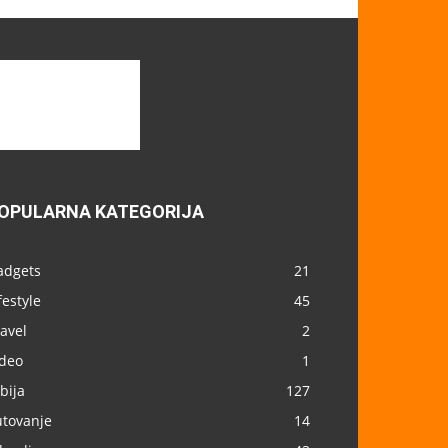
OPULARNA KATEGORIJA
adgets
21
festyle
45
avel
2
ideo
1
bija
127
utovanje
14