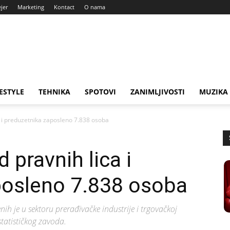
ejer
Marketing
Kontact
O nama
FESTYLE
TEHNIKA
SPOTOVI
ZANIMLJIVOSTI
MUZIKA
ca i preduzetnika zaposleno 7.838 osoba
d pravnih lica i
posleno 7.838 osoba
nih je u sektoru prerađivačke industrije i trgovačkoj
tatističkog zavoda.