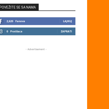
POVEŽITE SE SA NAMA
2,620
Fanova
LAJKUJ
0
Pratilaca
ZAPRATI
- Advertisement -