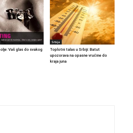
Srbija
polje: Vaš glas do svakog
Toplotni talas u Srbiji: Batut
upozorava na opasne vrućine do
kraja juna