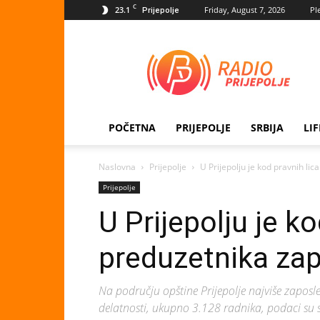
C
23.1
Friday, August 7, 2026
Pl
Prijepolje
Radio
Prijepolje
POČETNA
PRIJEPOLJE
SRBIJA
LI
Naslovna
Prijepolje
U Prijepolju je kod pravnih li
Prijepolje
U Prijepolju je ko
preduzetnika za
Na području opštine Prijepolje najviše zaposle
delatnosti, ukupno 3.128 radnika, podaci su s