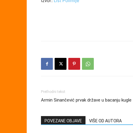
Izvor:
List Polimlje
Prethodni tekst
Armin Sinančević prvak države u bacanju kugle
POVEZANE OBJAVE
VIŠE OD AUTORA