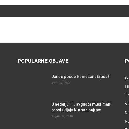
POPULARNE OBJAVE
P
Danas počeo Ramazanski post
G
April 24, 2020
Li
Tr
V
U nedelju 11. avgusta muslimani
proslavljaju Kurban bajram
Sr
August 9, 2019
P