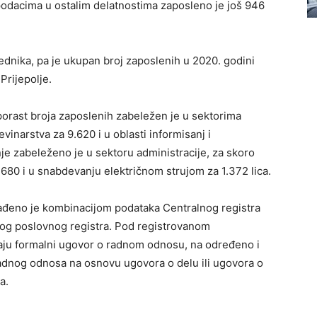
podacima u ostalim delatnostima zaposleno je još 946
rednika, pa je ukupan broj zaposlenih u 2020. godini
Prijepolje.
 porast broja zaposlenih zabeležen je u sektorima
evinarstva za 9.620 i u oblasti informisanj i
je zabeleženo je u sektoru administracije, za skoro
 1.680 i u snabdevanju električnom strujom za 1.372 lica.
urađeno je kombinacijom podataka Centralnog registra
čkog poslovnog registra. Pod registrovanom
aju formalni ugovor o radnom odnosu, na određeno i
radnog odnosa na osnovu ugovora o delu ili ugovora o
a.