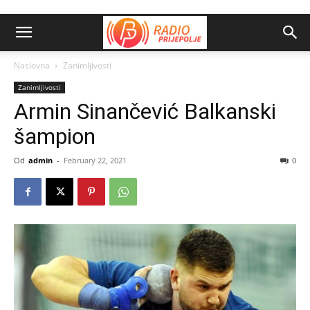
Naslovna
Zanimljivosti
Zanimljivosti
Armin Sinančević Balkanski
šampion
Od
admin
-
February 22, 2021
0