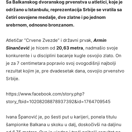
Sa Balkanskog dvoranskog prvenstva u atletici, koje je
održano u Istanbulu, reprezentacija Srbije se vratila sa
četiri osvojene medalje, dve zlatne i po jednom
srebrnom, odnosno bronzanom.
Atletičar “Crvene Zvezde” i državni prvak,
Armin
Sinančević
je hicem od
20,63 metra
, nadmašio svoje
konkurente i u disciplini bacanje kugle osvojio zlato. On
je za 7 centimetara popravio svoj ovogodišnji najbolji
rezultat kojim je, pre dvadesetak dana, osvojio prvenstvo
Srbije.
https://www.facebook.com/story.php?
story_fbid=10208208878937392&id=1764709545
Ivana Španović je, po šesti put u karijeri, ponela titulu
šampionke Balkana u skoku u dalj, doskočivši na daljinu