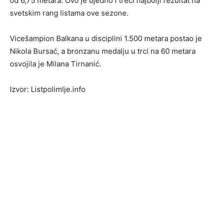
od 6,75 metara. Ovo je ujedno i treći najbolji rezultat na
svetskim rang listama ove sezone.
Vicešampion Balkana u disciplini 1.500 metara postao je
Nikola Bursać, a bronzanu medalju u trci na 60 metara
osvojila je Milana Tirnanić.
Izvor: Listpolimlje.info