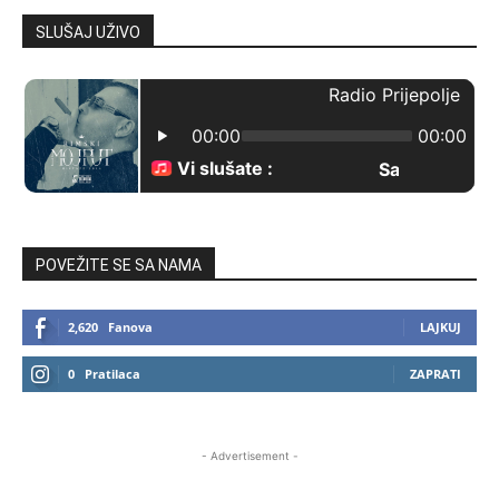
SLUŠAJ UŽIVO
POVEŽITE SE SA NAMA
2,620
Fanova
LAJKUJ
0
Pratilaca
ZAPRATI
- Advertisement -