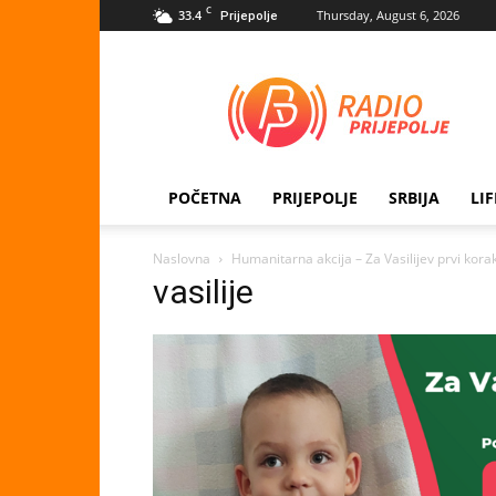
C
33.4
Thursday, August 6, 2026
Prijepolje
Radio
Prijepolje
POČETNA
PRIJEPOLJE
SRBIJA
LI
Naslovna
Humanitarna akcija – Za Vasilijev prvi kora
vasilije