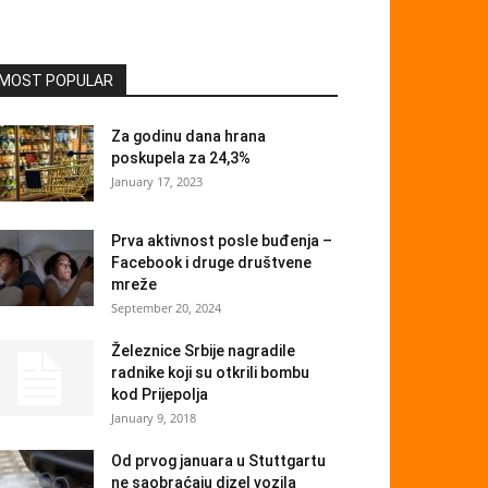
MOST POPULAR
Za godinu dana hrana
poskupela za 24,3%
January 17, 2023
Prva aktivnost posle buđenja –
Facebook i druge društvene
mreže
September 20, 2024
Železnice Srbije nagradile
radnike koji su otkrili bombu
kod Prijepolja
January 9, 2018
Od prvog januara u Stuttgartu
ne saobraćaju dizel vozila