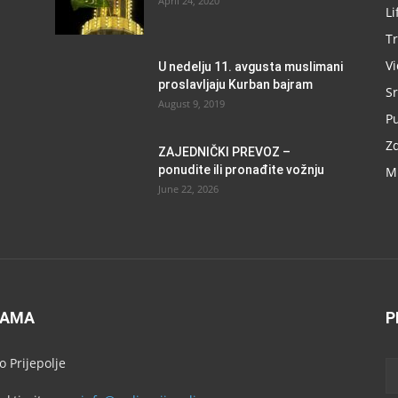
April 24, 2020
Li
Tr
V
U nedelju 11. avgusta muslimani
proslavljaju Kurban bajram
Sr
August 9, 2019
P
Zd
ZAJEDNIČKI PREVOZ –
ponudite ili pronađite vožnju
M
June 22, 2026
NAMA
P
o Prijepolje