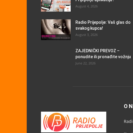
August 4, 2026
Radio Prijepolje: Vaš glas do
svakog kupca!
August 3, 2026
ZAJEDNIČKI PREVOZ –
ponudite ili pronađite vožnju
June 22, 2026
O 
Radi