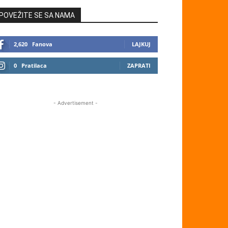
POVEŽITE SE SA NAMA
2,620
Fanova
LAJKUJ
0
Pratilaca
ZAPRATI
- Advertisement -