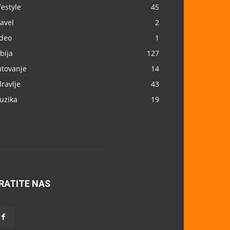
festyle
45
avel
2
ideo
1
bija
127
utovanje
14
ravlje
43
uzika
19
RATITE NAS