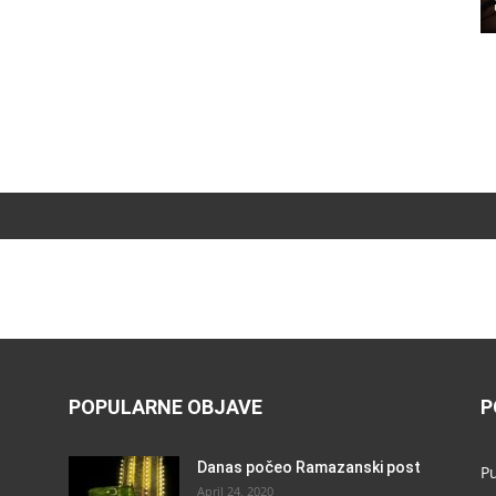
POPULARNE OBJAVE
P
Danas počeo Ramazanski post
P
April 24, 2020