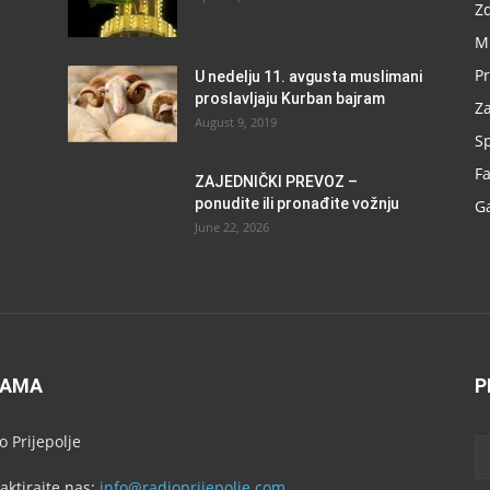
Zd
M
Pr
U nedelju 11. avgusta muslimani
proslavljaju Kurban bajram
Za
August 9, 2019
Sp
F
ZAJEDNIČKI PREVOZ –
ponudite ili pronađite vožnju
G
June 22, 2026
NAMA
P
o Prijepolje
aktirajte nas:
info@radioprijepolje.com