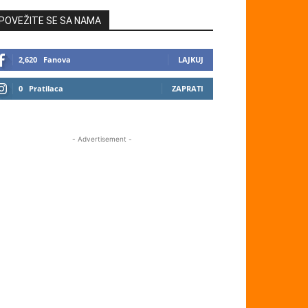
POVEŽITE SE SA NAMA
2,620
Fanova
LAJKUJ
0
Pratilaca
ZAPRATI
- Advertisement -