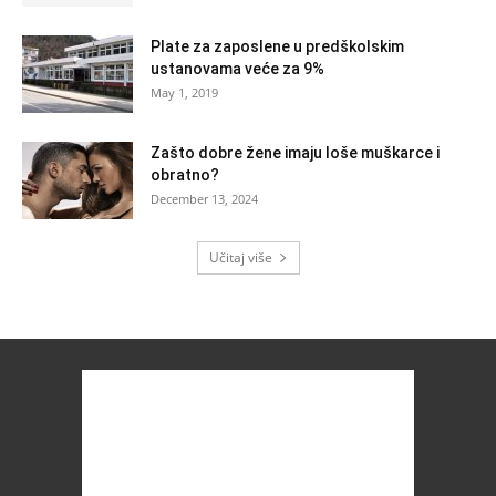
Plate za zaposlene u predškolskim
ustanovama veće za 9%
May 1, 2019
Zašto dobre žene imaju loše muškarce i
obratno?
December 13, 2024
Učitaj više