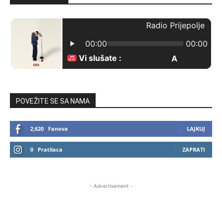
POVEŽITE SE SA NAMA
2,620
Fanova
LAJKUJ
0
Pratilaca
ZAPRATI
- Advertisement -