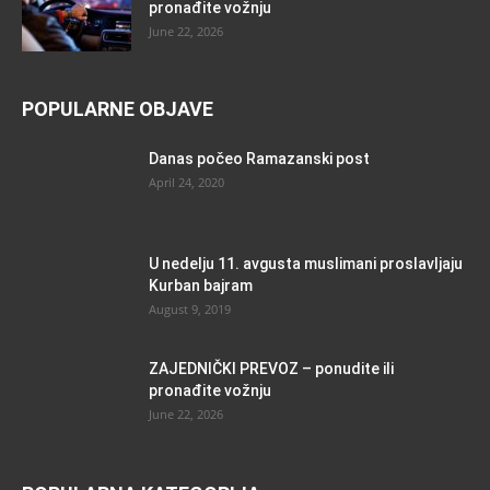
pronađite vožnju
June 22, 2026
POPULARNE OBJAVE
Danas počeo Ramazanski post
April 24, 2020
U nedelju 11. avgusta muslimani proslavljaju
Kurban bajram
August 9, 2019
ZAJEDNIČKI PREVOZ – ponudite ili
pronađite vožnju
June 22, 2026