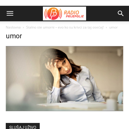
Naslovna
Stalno ste umorni – evo ko su krivci za taj osećaj!
umor
umor
SLUŠAJ UŽIVO