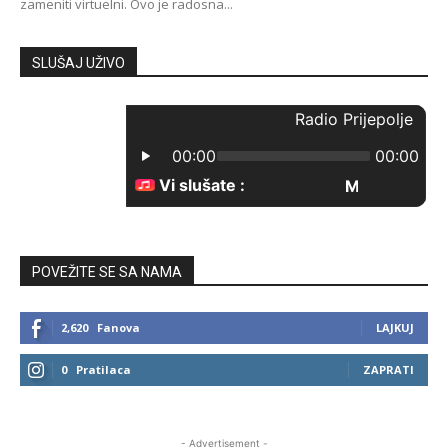
zameniti virtuelni. Ovo je radosna...
SLUŠAJ UŽIVO
POVEŽITE SE SA NAMA
2,620
Fanova
LAJKUJ
0
Pratilaca
ZAPRATI
- Advertisement -