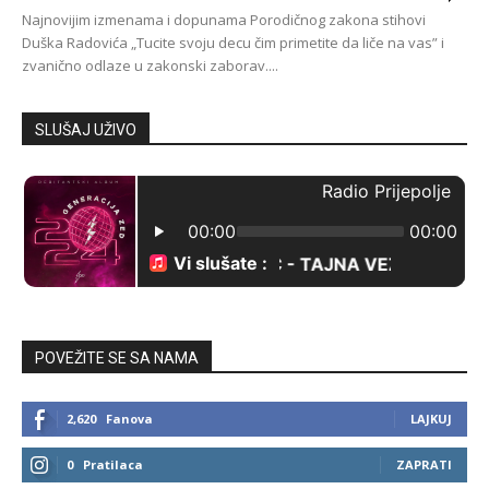
Najnovijim izmenama i dopunama Porodičnog zakona stihovi
Duška Radovića „Tucite svoju decu čim primetite da liče na vas” i
zvanično odlaze u zakonski zaborav....
SLUŠAJ UŽIVO
POVEŽITE SE SA NAMA
2,620
Fanova
LAJKUJ
0
Pratilaca
ZAPRATI