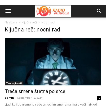
Naslovna
Ključne reči
Nocni rad
Ključna reč: nocni rad
Zanimljivosti
Treća smena štetna po srce
admin
-
September 12, 2024
0
Ljudi koji povremeno rade u noćnim smenama imaju veći rizik od