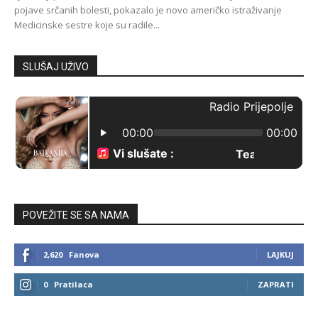
pojave srčanih bolesti, pokazalo je novo američko istraživanje
Medicinske sestre koje su radile...
SLUŠAJ UŽIVO
POVEŽITE SE SA NAMA
2,620
Fanova
LAJKUJ
0
Pratilaca
ZAPRATI