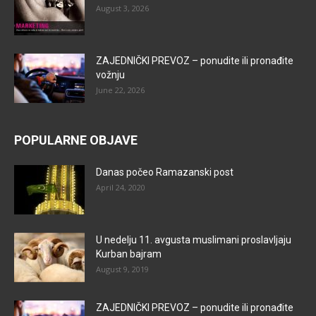
August 3, 2026
ZAJEDNIČKI PREVOZ – ponudite ili pronađite
vožnju
June 22, 2026
POPULARNE OBJAVE
Danas počeo Ramazanski post
April 24, 2020
U nedelju 11. avgusta muslimani proslavljaju
Kurban bajram
August 9, 2019
ZAJEDNIČKI PREVOZ – ponudite ili pronađite