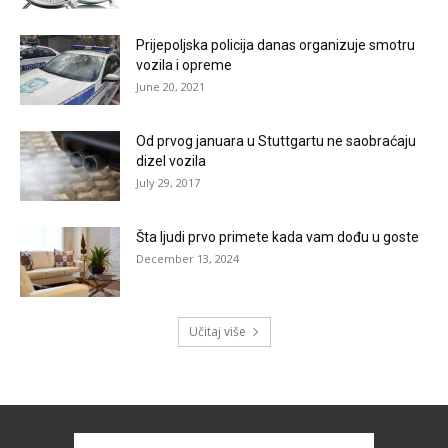
Prijepoljska policija danas organizuje smotru
vozila i opreme
June 20, 2021
Od prvog januara u Stuttgartu ne saobraćaju
dizel vozila
July 29, 2017
Šta ljudi prvo primete kada vam dođu u goste
December 13, 2024
Učitaj više