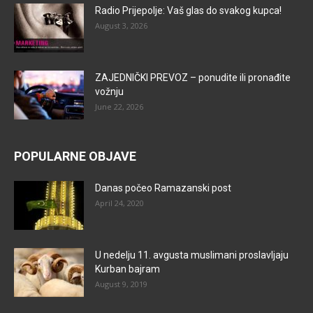
Radio Prijepolje: Vaš glas do svakog kupca!
August 3, 2026
ZAJEDNIČKI PREVOZ – ponudite ili pronađite
vožnju
June 22, 2026
POPULARNE OBJAVE
Danas počeo Ramazanski post
April 24, 2020
U nedelju 11. avgusta muslimani proslavljaju
Kurban bajram
August 9, 2019