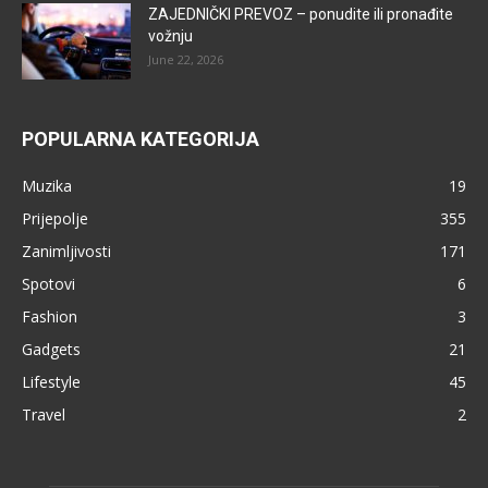
ZAJEDNIČKI PREVOZ – ponudite ili pronađite
vožnju
June 22, 2026
POPULARNA KATEGORIJA
Muzika
19
Prijepolje
355
Zanimljivosti
171
Spotovi
6
Fashion
3
Gadgets
21
Lifestyle
45
Travel
2