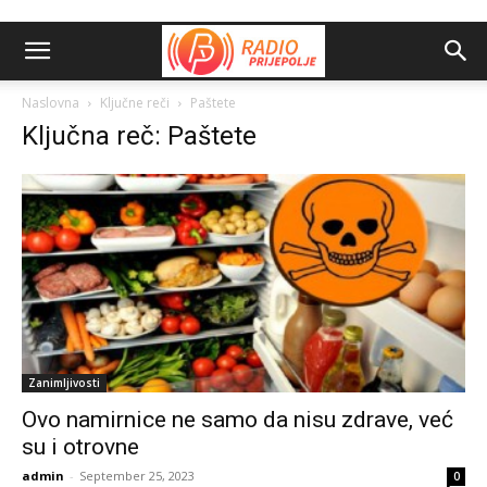
Naslovna
Ključne reči
Paštete
Ključna reč: Paštete
Zanimljivosti
Ovo namirnice ne samo da nisu zdrave, već
su i otrovne
admin
-
September 25, 2023
0