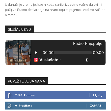
U današnje vreme je, kao nikada ranije, izuzetno važno da svi mi
pažljivo čitamo deklaracije na hrani koju kupujemo i vodimo računa
o tome...
SLUŠAJ UŽIVO
POVEŽITE SE SA NAMA
2,620
Fanova
LAJKUJ
0
Pratilaca
ZAPRATI