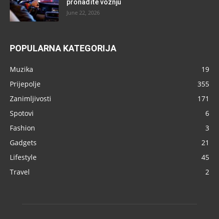
pronađite vožnju
June 22, 2026
POPULARNA KATEGORIJA
Muzika
19
Prijepolje
355
Zanimljivosti
171
Spotovi
6
Fashion
3
Gadgets
21
Lifestyle
45
Travel
2