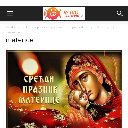
Naslovna
Danas je najveći pravoslavni praznik majki – Materice
materice
materice