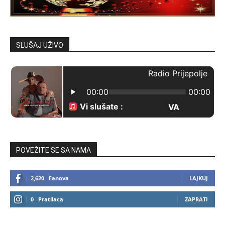
SLUŠAJ UŽIVO
POVEŽITE SE SA NAMA
2,620
Fanova
LAJKUJ
0
Pratilaca
ZAPRATI