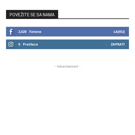
POVEŽITE SE SA NAMA
2,620
Fanova
LAJKUJ
0
Pratilaca
ZAPRATI
- Advertisement -