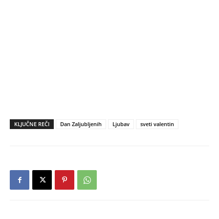
KLJUČNE REČI
Dan Zaljubljenih
Ljubav
sveti valentin