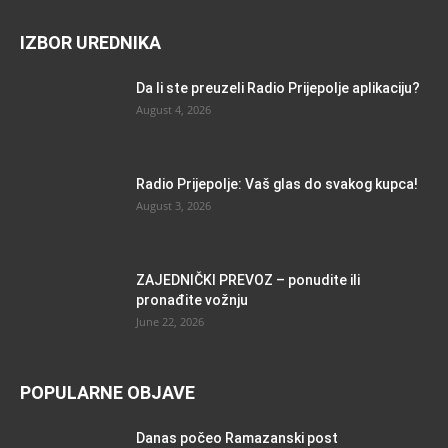
IZBOR UREDNIKA
Da li ste preuzeli Radio Prijepolje aplikaciju?
August 4, 2026
Radio Prijepolje: Vaš glas do svakog kupca!
August 3, 2026
ZAJEDNIČKI PREVOZ – ponudite ili
pronađite vožnju
June 22, 2026
POPULARNE OBJAVE
Danas počeo Ramazanski post