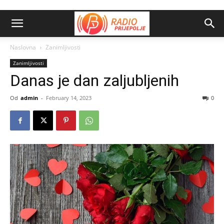
Naslovna
Zanimljivosti
Zanimljivosti
Danas je dan zaljubljenih
Od
admin
-
February 14, 2023
0