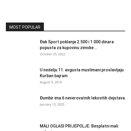
MOST POPULAR
Đak Sport poklanja 2.500 i 1.000 dinara
popusta za kupovinu zimske...
October 25, 2022
U nedelju 11. avgusta muslimani proslavljaju
Kurban bajram
August 9, 2019
Đumbir ima 6 neverovatnih lekovitih dejstava
January 13, 2025
MALI OGLASI PRIJEPOLJE: Besplatni mali