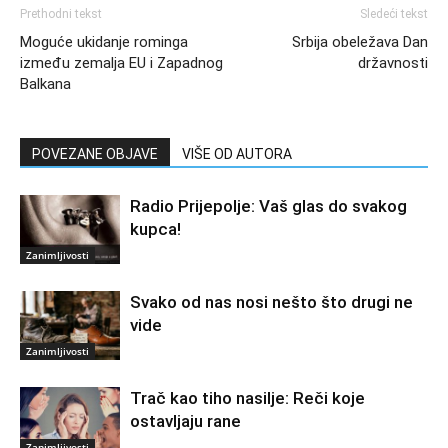
Prethodni tekst
Sledeći tekst
Moguće ukidanje rominga
Srbija obeležava Dan
između zemalja EU i Zapadnog
državnosti
Balkana
POVEZANE OBJAVE
VIŠE OD AUTORA
Radio Prijepolje: Vaš glas do svakog
kupca!
Zanimljivosti
Svako od nas nosi nešto što drugi ne
vide
Zanimljivosti
Trač kao tiho nasilje: Reči koje
ostavljaju rane
Zanimljivosti