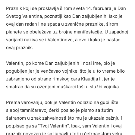
Praznik koji se proslavlja širom sveta 14. februara je Dan
Svetog Valentina, poznatiji kao Dan zaljubljenih. Iako je
ovaj dan radan i ne spada u zvanične praznike, širom
planete se obeležava uz brojne manifestacije. U zapadnoj
varijanti naziva se i Valentinovo, a evo i kako je nastao
ovaj praznik.
Valentin, po kome Dan zaljubljenih i nosi ime, bio je
pogubljen jer je venčavao vojnike, što je u to vreme bilo
zabranjeno od strane rimskog cara Klaudija II, jer je
smatrao da su oženjeni muškarci loši u službi vojnika.
Prema verovanju, dok je Valentin odlazio na gubilište,
slepoj tamničarevoj ćerki poslao je pismo sa žutim
šafranom u znak zahvalnosti što mu je ukazala pažnju i
potpisao ga sa “Tvoj Valentin”. Ipak, sam Valentin i ovaj
praznik povezan je sa ljubavlju tek u četrnaestom veku.