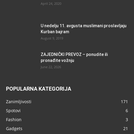
April 24, 2020
U nedelju 11. avgusta muslimani proslavljaju
Kurban bajram
August 9, 2019
ZAJEDNIČKI PREVOZ – ponudite ili
pronađite vožnju
June 22, 2026
POPULARNA KATEGORIJA
Zanimljivosti
171
Spotovi
6
Fashion
3
Gadgets
21