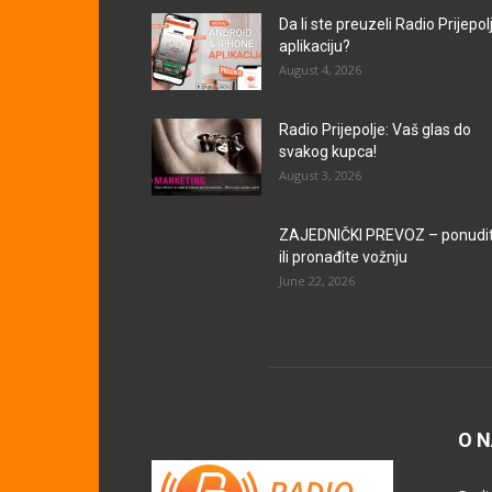
Da li ste preuzeli Radio Prijepol
aplikaciju?
August 4, 2026
Radio Prijepolje: Vaš glas do
svakog kupca!
August 3, 2026
ZAJEDNIČKI PREVOZ – ponudi
ili pronađite vožnju
June 22, 2026
O 