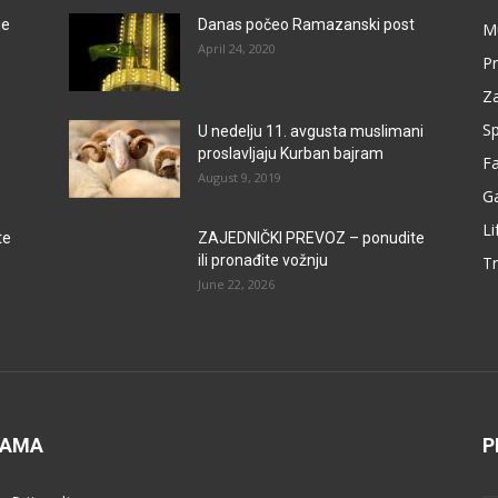
je
Danas počeo Ramazanski post
M
April 24, 2020
Pr
Za
Sp
U nedelju 11. avgusta muslimani
proslavljaju Kurban bajram
F
August 9, 2019
G
Li
te
ZAJEDNIČKI PREVOZ – ponudite
ili pronađite vožnju
Tr
June 22, 2026
NAMA
P