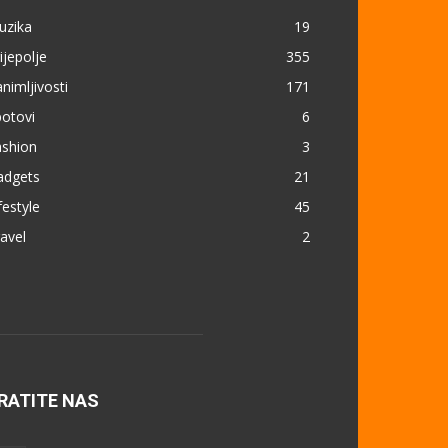
uzika
19
ijepolje
355
nimljivosti
171
otovi
6
ashion
3
adgets
21
festyle
45
avel
2
RATITE NAS