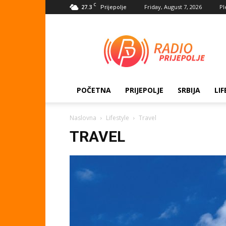
C
27.3
Friday, August 7, 2026
Pl
Prijepolje
Radio
Prijepolje
POČETNA
PRIJEPOLJE
SRBIJA
LIF
Naslovna
Lifestyle
Travel
TRAVEL