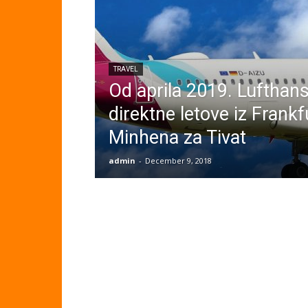
TRAVEL
Od aprila 2019. Lufthan
direktne letove iz Frankf
Minhena za Tivat
admin
-
December 9, 2018