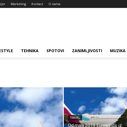
ejer
Marketing
Kontact
O nama
ESTYLE
TEHNIKA
SPOTOVI
ZANIMLJIVOSTI
MUZIKA
TRAVEL
Od maja 2019 Eurowings iz