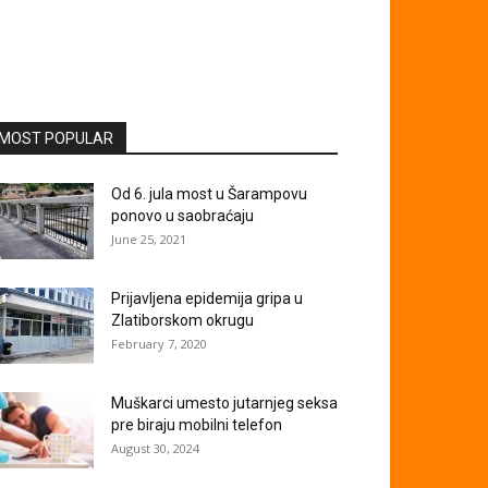
MOST POPULAR
Od 6. jula most u Šarampovu
ponovo u saobraćaju
June 25, 2021
Prijavljena epidemija gripa u
Zlatiborskom okrugu
February 7, 2020
Muškarci umesto jutarnjeg seksa
pre biraju mobilni telefon
August 30, 2024