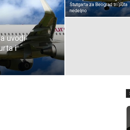
Štutgarta za Beograd tri puta
nedeljno
sa uvodi
urta i